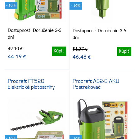
- 10%
- 10%
Dostupnosť: Doručenie 3-5
Dostupnosť: Doručenie 3-5
dní
dní
49.10 €
51.77 €
Kúpiť
Kúpiť
44.19 €
46.48 €
Procraft PT520
Procraft AS2-8 AKU
Elektrické plotostrihy
Postrekovač
- 10%
- 10%