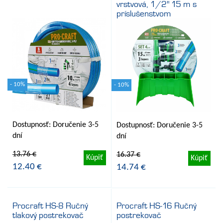
vrstvová, 1/2" 15 m s
príslušenstvom
- 10%
- 10%
Dostupnosť: Doručenie 3-5
Dostupnosť: Doručenie 3-5
dní
dní
13.76 €
16.37 €
Kúpiť
Kúpiť
12.40 €
14.74 €
Procraft HS-8 Ručný
Procraft HS-16 Ručný
tlakový postrekovač
postrekovač