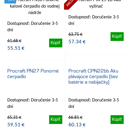
AKCIA
Dostupnosť: Doručenie 3-5
Dostupnosť: Doručenie 3-5
dní
dní
63.75 €
Kúpiť
61.68 €
57.34 €
Kúpiť
55.51 €
Procraft PN27 Ponorné
Procraft CPN22bb Aku
čerpadlo
plávajúce čerpadlo (bez
- 10%
batérie a nabíjačky)
- 9%
Dostupnosť: Doručenie 3-5
Dostupnosť: Doručenie 3-5
dní
dní
66.81 €
Kúpiť
65.31 €
60.13 €
Kúpiť