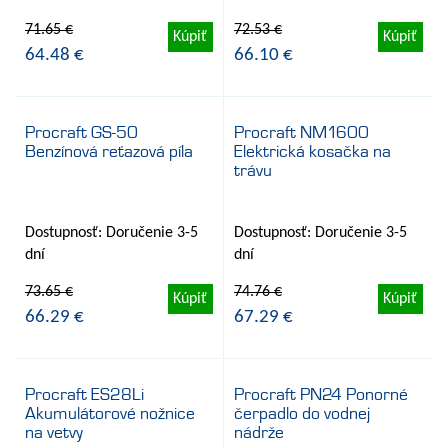
dní
dní
71.65 €
72.53 €
Kúpiť
Kúpiť
64.48 €
66.10 €
Procraft GS-50
Procraft NM1600
Benzínová reťazová píla
Elektrická kosačka na
- 10%
- 10%
trávu
Dostupnosť: Doručenie 3-5
Dostupnosť: Doručenie 3-5
dní
dní
73.65 €
74.76 €
Kúpiť
Kúpiť
66.29 €
67.29 €
Procraft ES28Li
Procraft PN24 Ponorné
Akumulátorové nožnice
čerpadlo do vodnej
- 10%
- 9%