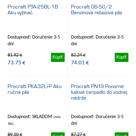
Procraft PTA-25BL-1B
Procraft GS-50/2
Aku vyžínač
Benzínová reťazová píla
- 10%
- 10%
Dostupnosť: Doručenie 3-5
Dostupnosť: Doručenie 3-5
dní
dní
81.92 €
82.24 €
Kúpiť
Kúpiť
73.75 €
74.01 €
Procraft PKA32Li-P Aku
Procraft PN19 Ponorné
ručná píla
kalové čerpadlo do vodnej
- 13%
- 10%
nádrže
Dostupnosť: SKLADOM
Dostupnosť: Doručenie 3-5
(min.
dní
1ks)