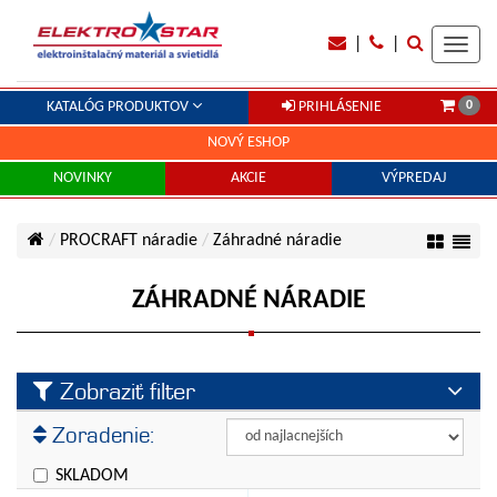
|
|
Toggl
navig
0
KATALÓG PRODUKTOV
PRIHLÁSENIE
NOVÝ ESHOP
NOVINKY
AKCIE
VÝPREDAJ
PROCRAFT náradie
Záhradné náradie
ZÁHRADNÉ NÁRADIE
Zobraziť filter
Výrobca
Zoradenie:
PROCRAFT
Cena
SKLADOM