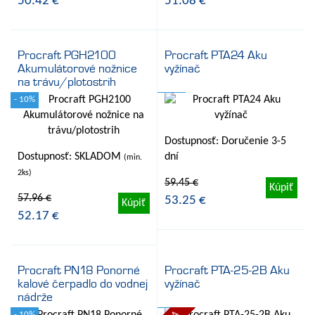
50.42 €
51.08 €
Procraft PGH2100
Procraft PTA24 Aku
Akumulátorové nožnice
vyžínač
na trávu/plotostrih
- 10%
- 10%
Dostupnosť: Doručenie 3-5
Dostupnosť: SKLADOM
dní
(min.
2ks)
59.45 €
Kúpiť
57.96 €
53.25 €
Kúpiť
52.17 €
Procraft PN18 Ponorné
Procraft PTA-25-2B Aku
kalové čerpadlo do vodnej
vyžínač
nádrže
- 10%
- 10%