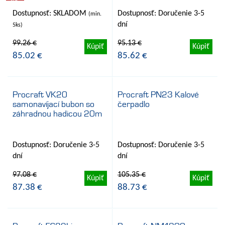
AKCIA
Dostupnosť: SKLADOM
Dostupnosť: Doručenie 3-5
(min.
dní
5ks)
99.26 €
95.13 €
Kúpiť
Kúpiť
85.02 €
85.62 €
Procraft VK20
Procraft PN23 Kalové
samonavíjací bubon so
čerpadlo
- 10%
- 16%
záhradnou hadicou 20m
Dostupnosť: Doručenie 3-5
Dostupnosť: Doručenie 3-5
dní
dní
97.08 €
105.35 €
Kúpiť
Kúpiť
87.38 €
88.73 €