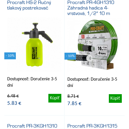
Procraft HS-2 Ručný
Procraft PR-4GH1310
tlakový postrekovač
Záhradná hadica 4-
vrstvová, 1/2" 10 m
- 10%
- 10%
Dostupnosť: Doručenie 3-5
Dostupnosť: Doručenie 3-5
dní
dní
6.48 €
8.71 €
Kúpiť
Kúpiť
5.83 €
7.85 €
Procraft PR-3KGH1310
Procraft PR-3KGH1315