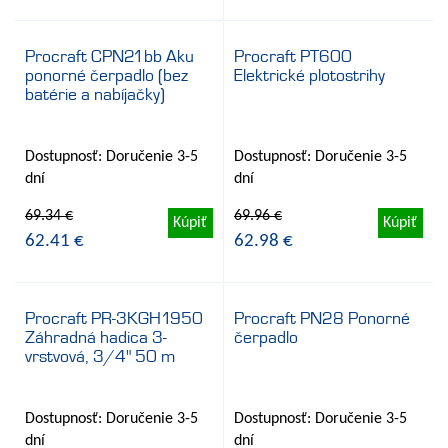
59.51 €
Procraft CPN21bb Aku
Procraft PT600
ponorné čerpadlo (bez
Elektrické plotostrihy
- 10%
- 10%
batérie a nabíjačky)
Dostupnosť: Doručenie 3-5
Dostupnosť: Doručenie 3-5
dní
dní
69.34 €
69.96 €
Kúpiť
Kúpiť
62.41 €
62.98 €
Procraft PR-3KGH1950
Procraft PN28 Ponorné
Záhradná hadica 3-
čerpadlo
- 10%
- 9%
vrstvová, 3/4" 50 m
Dostupnosť: Doručenie 3-5
Dostupnosť: Doručenie 3-5