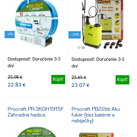
- 9%
- 10%
Dostupnosť: Doručenie 3-5
Dostupnosť: Doručenie 3-5
dní
dní
25.08 €
25.65 €
Kúpiť
Kúpiť
22.83 €
23.07 €
Procraft PR-3KGH1915F
Procraft PB22bb Aku
Záhradná hadica
fukár (bez batérie a
nabíjačky)