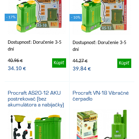
- 17%
- 10%
Dostupnosť: Doručenie 3-5
Dostupnosť: Doručenie 3-5
dní
dní
40.96 €
44.27 €
Kúpiť
Kúpiť
34.10 €
39.84 €
Procraft AS20-12 AKU
Procraft VN-18 Vibračné
postrekovač (bez
čerpadlo
akumulátora a nabíjačky)