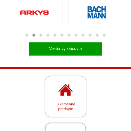
Všetci výrobcovia