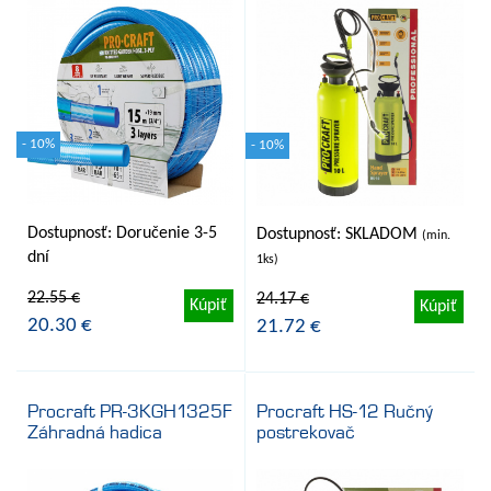
- 10%
- 10%
Dostupnosť: Doručenie 3-5
Dostupnosť: SKLADOM
(min.
dní
1ks)
22.55 €
24.17 €
Kúpiť
Kúpiť
20.30 €
21.72 €
Procraft PR-3KGH1325F
Procraft HS-12 Ručný
Záhradná hadica
postrekovač