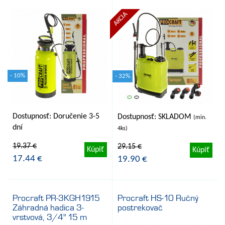
AKCIA
- 10%
- 32%
Dostupnosť: Doručenie 3-5
Dostupnosť: SKLADOM
(min.
dní
4ks)
19.37 €
29.15 €
Kúpiť
Kúpiť
17.44 €
19.90 €
Procraft PR-3KGH1915
Procraft HS-10 Ručný
Záhradná hadica 3-
postrekovač
vrstvová, 3/4" 15 m