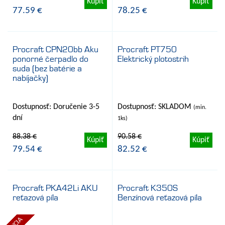
89.10 €
87.27 €
Kúpiť
Kúpiť
77.59 €
78.25 €
Procraft CPN20bb Aku
Procraft PT750
ponorné čerpadlo do
Elektrický plotostrih
- 10%
- 9%
suda (bez batérie a
nabíjačky)
Dostupnosť: Doručenie 3-5
Dostupnosť: SKLADOM
(min.
dní
1ks)
88.38 €
90.58 €
Kúpiť
Kúpiť
79.54 €
82.52 €
Procraft PKA42Li AKU
Procraft K350S
reťazová píla
Benzínová reťazová píla
- 14%
- 10%