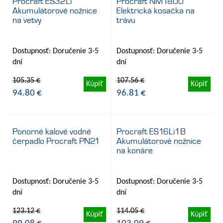
Procraft ES32Li
Procraft NM1800
Akumulátorové nožnice
Elektrická kosačka na
- 10%
- 10%
na vetvy
trávu
Dostupnosť: Doručenie 3-5
Dostupnosť: Doručenie 3-5
dní
dní
105.35 €
107.56 €
Kúpiť
Kúpiť
94.80 €
96.81 €
Ponorné kalové vodné
Procraft ES16Li1B
čerpadlo Procraft PN21
Akumulátorové nožnice
- 20%
- 10%
na konáre
Dostupnosť: Doručenie 3-5
Dostupnosť: Doručenie 3-5
dní
dní
123.12 €
114.05 €