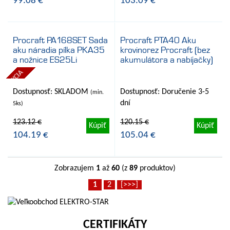
Kúpiť
Kúpiť
99.08 €
103.09 €
Procraft PA168SET Sada
Procraft PTA40 Aku
aku náradia pílka PKA35
krovinorez Procraft (bez
- 15%
- 13%
a nožnice ES25Li
akumulátora a nabíjačky)
AKCIA
Dostupnosť: SKLADOM
Dostupnosť: Doručenie 3-5
(min.
dní
5ks)
123.12 €
120.15 €
Kúpiť
Kúpiť
104.19 €
105.04 €
Zobrazujem
1
až
60
(z
89
produktov)
1
2
[>>>]