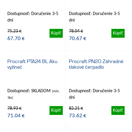
na vetvy
nádrže
Dostupnosť: Doručenie 3-5
Dostupnosť: Doručenie 3-5
dní
dní
75.23 €
78.04 €
Kúpiť
Kúpiť
67.70 €
70.67 €
Procraft PTA24 BL Aku
Procraft PN20 Záhradné
vyžínač
tlakové čerpadlo
- 10%
- 10%
Dostupnosť: SKLADOM
Dostupnosť: Doručenie 3-5
(min.
dní
1ks)
78.93 €
82.21 €
Kúpiť
Kúpiť
71.04 €
73.62 €