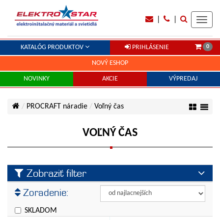
|
|
Toggl
navig
0
KATALÓG PRODUKTOV
PRIHLÁSENIE
NOVÝ ESHOP
NOVINKY
AKCIE
VÝPREDAJ
PROCRAFT náradie
Voľný čas
VOĽNÝ ČAS
Zobraziť filter
Výrobca
Zoradenie:
PROCRAFT
Cena
SKLADOM