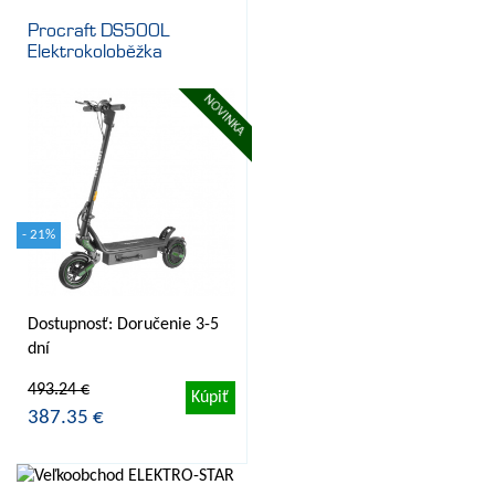
Procraft DS500L
Elektrokoloběžka
NOVINKA
- 21%
Dostupnosť: Doručenie 3-5
dní
493.24 €
Kúpiť
387.35 €