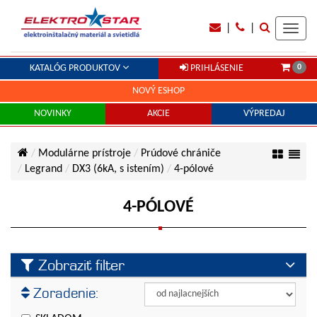
|
|
Toggl
navig
0
KATALÓG PRODUKTOV
PRIHLÁSENIE
NOVÝ ESHOP
NOVINKY
AKCIE
VÝPREDAJ
Modulárne prístroje
Prúdové chrániče
Legrand
DX3 (6kA, s istením)
4-pólové
4-PÓLOVÉ
Zobraziť filter
Výrobca
Zoradenie:
Legrand
Veľkosť prúdu