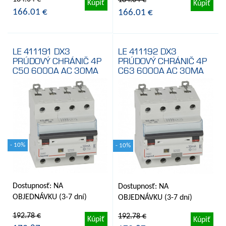
184.04 €
Kúpiť
Kúpiť
166.01 €
166.01 €
LE 411191 DX3
LE 411192 DX3
PRÚDOVÝ CHRÁNIČ 4P
PRÚDOVÝ CHRÁNIČ 4P
C50 6000A AC 30MA
C63 6000A AC 30MA
- 10%
- 10%
Dostupnosť: NA
Dostupnosť: NA
OBJEDNÁVKU (3-7 dní)
OBJEDNÁVKU (3-7 dní)
192.78 €
192.78 €
Kúpiť
Kúpiť