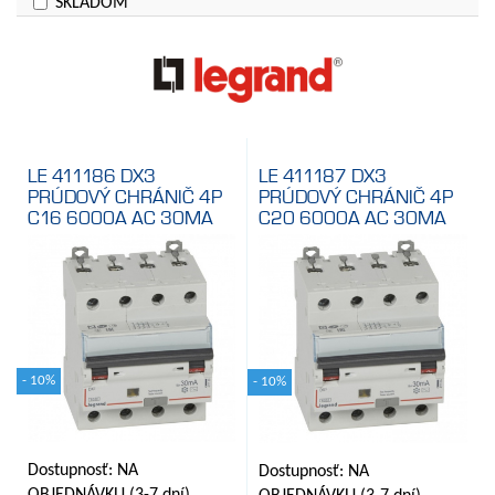
SKLADOM
Prúdový chránič s istením
Cena
LE 411186 DX3
LE 411187 DX3
PRÚDOVÝ CHRÁNIČ 4P
PRÚDOVÝ CHRÁNIČ 4P
C16 6000A AC 30MA
C20 6000A AC 30MA
- 10%
- 10%
Dostupnosť: NA
Dostupnosť: NA