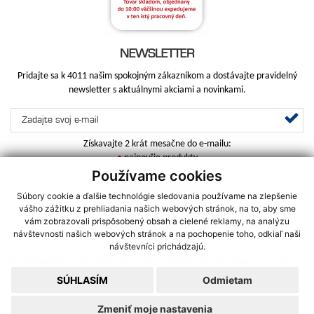
NEWSLETTER
Pridajte sa k 4011 našim spokojným zákazníkom a dostávajte pravidelný
newsletter s aktuálnymi akciami a novinkami.
Získavajte 2 krát mesačne do e-mailu:
•
najnovšie produkty
•
najlepšie akcie
Používame cookies
Súbory cookie a ďalšie technológie sledovania používame na zlepšenie
vášho zážitku z prehliadania našich webových stránok, na to, aby sme
vám zobrazovali prispôsobený obsah a cielené reklamy, na analýzu
DOMOV
|
O SPOLOČNOSTI
|
SLUŽBY
|
ZAUJÍMAVÉ ČLÁNKY
|
návštevnosti našich webových stránok a na pochopenie toho, odkiaľ naši
VEĽKOOBCHOD
|
KONTAKT
návštevníci prichádzajú.
Ako nakupovať
|
Obchodné podmienky
|
Odstúpenie od zmluvy
|
Vyhlásenie
o prístupnosti
SÚHLASÍM
Odmietam
Zmeniť moje nastavenia