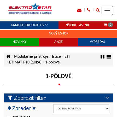
|
|
Toggl
navig
0
KATALÓG PRODUKTOV
PRIHLÁSENIE
NOVÝ ESHOP
NOVINKY
AKCIE
VÝPREDAJ
Modulárne prístroje
Ističe
ETI
ETIMAT P10 (10kA)
1-pólové
1-PÓLOVÉ
Zobraziť filter
Cena
Zoradenie:
Cena od:
€