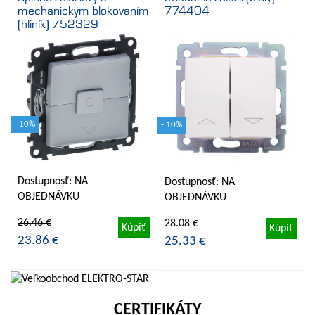
mechanickým blokovaním
774404
(hliník) 752329
- 10%
- 10%
Dostupnosť: NA
Dostupnosť: NA
OBJEDNÁVKU
OBJEDNÁVKU
26.46 €
28.08 €
Kúpiť
Kúpiť
23.86 €
25.33 €
CERTIFIKÁTY