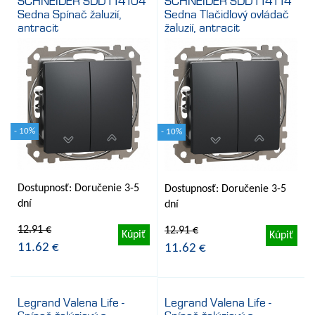
SCHNEIDER SDD114104
SCHNEIDER SDD114114
Sedna Spínač žaluzií,
Sedna Tlačidlový ovládač
antracit
žaluzií, antracit
- 10%
- 10%
Dostupnosť: Doručenie 3-5
Dostupnosť: Doručenie 3-5
dní
dní
12.91 €
12.91 €
Kúpiť
Kúpiť
11.62 €
11.62 €
Legrand Valena Life -
Legrand Valena Life -