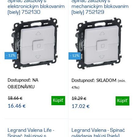
Spínač žalúziový s
Spínač žalúziový s
elektronickým blokovaním
mechanickým blokovaním
(biely) 752130
(biely) 752129
- 12%
- 12%
Dostupnosť: NA
Dostupnosť: SKLADOM
(min.
OBJEDNÁVKU
47ks)
18.66 €
19.29 €
Kúpiť
Kúpiť
16.46 €
17.02 €
Legrand Valena Life -
Legrand Valena - Spínač
Spínač žalúziový s
ovládania žalúzií (biely)