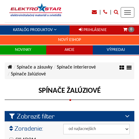
|
|
Toggl
navig
0
KATALÓG PRODUKTOV
PRIHLÁSENIE
NOVÝ ESHOP
NOVINKY
AKCIE
VÝPREDAJ
Spínače a zásuvky
Spínače interierové
Spínače žalúziové
SPÍNAČE ŽALÚZIOVÉ
Zobraziť filter
Výrobca
Zoradenie:
ABB
Farba
Gunsan Visage