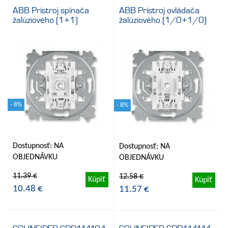
ABB Prístroj spínača
ABB Prístroj ovládača
žalúziového (1+1)
žalúziového (1/0+1/0)
- 8%
- 8%
Dostupnosť: NA
Dostupnosť: NA
OBJEDNÁVKU
OBJEDNÁVKU
11.39 €
12.58 €
Kúpiť
Kúpiť
10.48 €
11.57 €