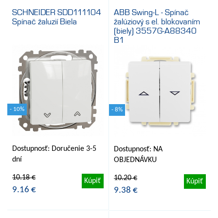
SCHNEIDER SDD111104
ABB Swing-L - Spínač
Spínač žaluzií Biela
žalúziový s el. blokovaním
(biely) 3557G-A88340
B1
- 10%
- 8%
Dostupnosť: Doručenie 3-5
Dostupnosť: NA
dní
OBJEDNÁVKU
10.18 €
10.20 €
Kúpiť
Kúpiť
9.16 €
9.38 €