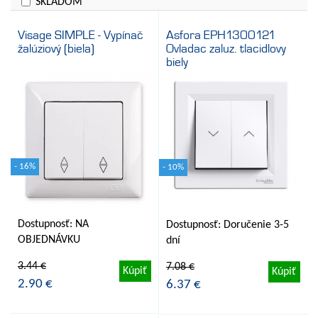
SKLADOM
Cena
Legrand
Visage SIMPLE - Vypínač
Asfora EPH1300121
Schneider Electric
žalúziový (biela)
Ovladac zaluz. tlacidlovy
biely
- 16%
- 10%
Dostupnosť: NA
Dostupnosť: Doručenie 3-5
OBJEDNÁVKU
dní
3.44 €
7.08 €
Kúpiť
Kúpiť
2.90 €
6.37 €