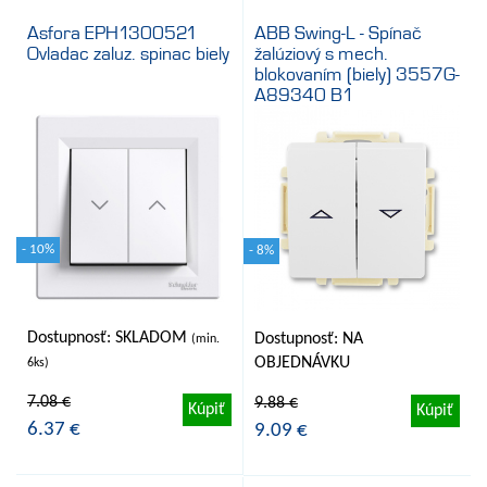
Asfora EPH1300521
ABB Swing-L - Spínač
Ovladac zaluz. spinac biely
žalúziový s mech.
blokovaním (biely) 3557G-
A89340 B1
- 10%
- 8%
Dostupnosť: SKLADOM
Dostupnosť: NA
(min.
OBJEDNÁVKU
6ks)
7.08 €
9.88 €
Kúpiť
Kúpiť
6.37 €
9.09 €