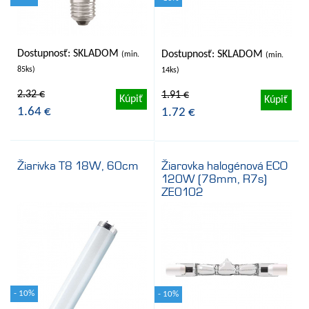
Dostupnosť: SKLADOM
Dostupnosť: SKLADOM
(min.
(min.
85ks)
14ks)
2.32 €
1.91 €
Kúpiť
Kúpiť
1.64 €
1.72 €
Žiarivka T8 18W, 60cm
Žiarovka halogénová ECO
120W (78mm, R7s)
ZE0102
- 10%
- 10%