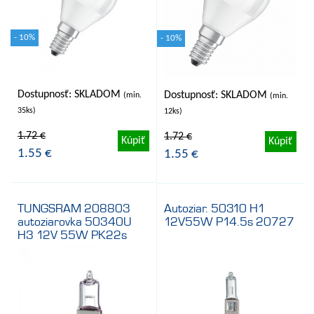
- 10%
- 10%
Dostupnosť: SKLADOM
Dostupnosť: SKLADOM
(min.
(min.
35ks)
12ks)
1.72 €
1.72 €
Kúpiť
Kúpiť
1.55 €
1.55 €
TUNGSRAM 208803
Autoziar. 50310 H1
autoziarovka 50340U
12V55W P14.5s 20727
H3 12V 55W PK22s