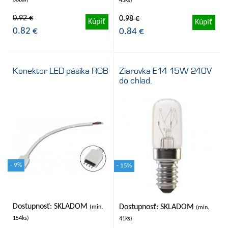
38bal)
43ks)
0.92 €
0.98 €
Kúpiť
Kúpiť
0.82 €
0.84 €
Konektor LED pásika RGB
Ziarovka E14 15W 240V
do chlad.
- 9%
- 15%
Dostupnosť: SKLADOM
Dostupnosť: SKLADOM
(min.
(min.
154ks)
41ks)