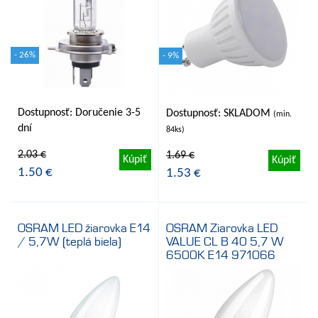
- 26%
- 9%
Dostupnosť: Doručenie 3-5
Dostupnosť: SKLADOM
(min.
dní
84ks)
2.03 €
1.69 €
Kúpiť
Kúpiť
1.50 €
1.53 €
OSRAM LED žiarovka E14
OSRAM Ziarovka LED
/ 5,7W (teplá biela)
VALUE CL B 40 5,7 W
6500K E14 971066