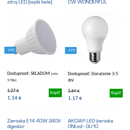
zdroj LED (teplá biela)
CW WONDERFUL
- 10%
- 29%
Dostupnosť: SKLADOM
Dostupnosť: Doručenie 3-5
(min.
dní
173ks)
1.27 €
1.64 €
Kúpiť
Kúpiť
1.14 €
1.17 €
Ziarovka E14 40W 240V
AKCIA!!! LED žiarovka
digestor
ONLed - GU10