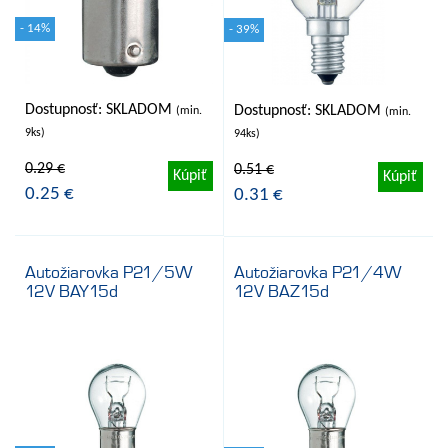
Cena
MEANWELL
- 14%
- 39%
Osram
SAD Narva
TUNGSRAM
Dostupnosť: SKLADOM
Dostupnosť: SKLADOM
(min.
(min.
9ks)
94ks)
Wonderful LED Lighting
0.29 €
0.51 €
Kúpiť
Kúpiť
0.25 €
0.31 €
Autožiarovka P21/5W
Autožiarovka P21/4W
12V BAY15d
12V BAZ15d