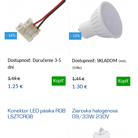
- 16%
- 10%
Dostupnosť: Doručenie 3-5
Dostupnosť: SKLADOM
(min.
dní
159ks)
1.49 €
1.44 €
Kúpiť
Kúpiť
1.25 €
1.30 €
Konektor LED pásika RGB
Ziarovka halogenova
LSZTCRGB
G9/33W 230V