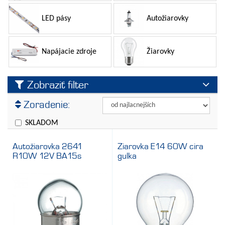
LED pásy
Autožiarovky
Napájacie zdroje
Žiarovky
Zobraziť filter
Výrobca
Zoradenie:
Bellight
Krytie IP
Bemko
SKLADOM
Farba svetla
Elwatt
Autožiarovka 2641
Ziarovka E14 60W cira
Emos
Napätie
R10W 12V BA15s
gulka
General Electric
Stmievateľné
Kanlux
Farba
Kontakt Chemie
Výkon
LEDVANCE
Pätica
LEDprodukt