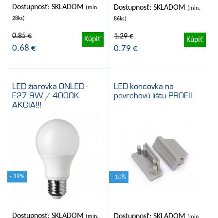
Dostupnosť: SKLADOM
Dostupnosť: SKLADOM
(min.
(min.
28ks)
86ks)
0.85 €
1.29 €
Kúpiť
Kúpiť
0.68 €
0.79 €
LED žiarovka ONLED -
LED koncovka na
E27 9W / 4000K
povrchovú lištu PROFIL
AKCIA!!!
- 39%
- 10%
Dostupnosť: SKLADOM
Dostupnosť: SKLADOM
(min.
(min.