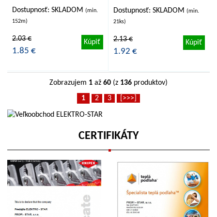
Dostupnosť: SKLADOM
Dostupnosť: SKLADOM
(min.
(min.
152m)
21ks)
2.03 €
2.13 €
Kúpiť
Kúpiť
1.85 €
1.92 €
Zobrazujem
1
až
60
(z
136
produktov)
1
2
3
[>>>]
CERTIFIKÁTY