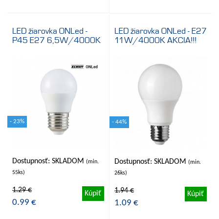
LED žiarovka ONLed -
LED žiarovka ONLed - E27
P45 E27 6,5W/4000K
11W/4000K AKCIA!!!
- 23%
- 44%
Dostupnosť: SKLADOM
Dostupnosť: SKLADOM
(min.
(min.
55ks)
26ks)
1.29 €
1.94 €
Kúpiť
Kúpiť
0.99 €
1.09 €