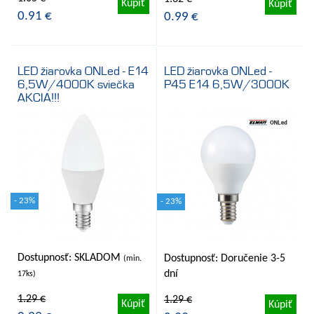
Kúpiť
Kúpiť
0.91 €
0.99 €
LED žiarovka ONLed - E14
LED žiarovka ONLed -
6,5W/4000K sviečka
P45 E14 6,5W/3000K
AKCIA!!!
- 23%
- 23%
Dostupnosť: SKLADOM
Dostupnosť: Doručenie 3-5
(min.
dní
17ks)
1.29 €
1.29 €
Kúpiť
Kúpiť