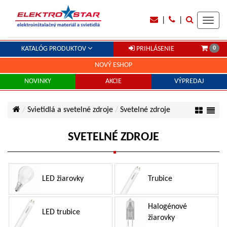
|
|
Toggl
navig
0
KATALÓG PRODUKTOV
PRIHLÁSENIE
NOVÝ ESHOP
NOVINKY
AKCIE
VÝPREDAJ
Svietidlá a svetelné zdroje
Svetelné zdroje
SVETELNÉ ZDROJE
LED žiarovky
Trubice
Halogénové
LED trubice
žiarovky