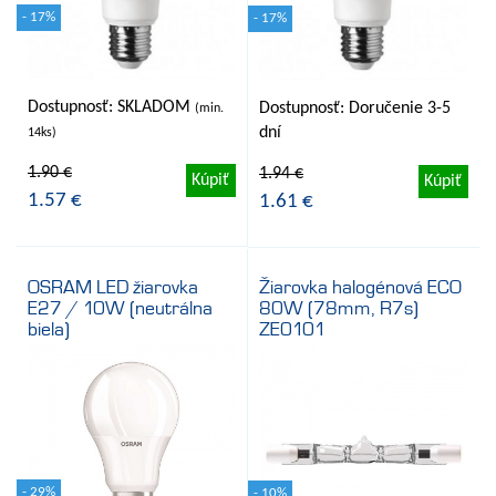
- 17%
- 17%
Dostupnosť: SKLADOM
Dostupnosť: Doručenie 3-5
(min.
dní
14ks)
1.90 €
1.94 €
Kúpiť
Kúpiť
1.57 €
1.61 €
OSRAM LED žiarovka
Žiarovka halogénová ECO
E27 / 10W (neutrálna
80W (78mm, R7s)
biela)
ZE0101
- 29%
- 10%