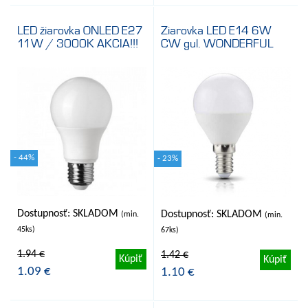
LED žiarovka ONLED E27
Ziarovka LED E14 6W
11W / 3000K AKCIA!!!
CW gul. WONDERFUL
- 44%
- 23%
Dostupnosť: SKLADOM
Dostupnosť: SKLADOM
(min.
(min.
45ks)
67ks)
1.94 €
1.42 €
Kúpiť
Kúpiť
1.09 €
1.10 €