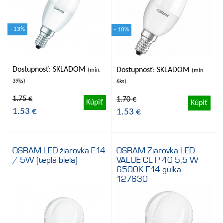
- 13%
- 10%
Dostupnosť: SKLADOM
Dostupnosť: SKLADOM
(min.
(min.
39ks)
6ks)
1.75 €
1.70 €
Kúpiť
Kúpiť
1.53 €
1.53 €
OSRAM LED žiarovka E14
OSRAM Ziarovka LED
/ 5W (teplá biela)
VALUE CL P 40 5,5 W
6500K E14 gulka
127630