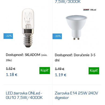
7,5W/3000K
- 22%
- 20%
Dostupnosť: SKLADOM
Dostupnosť: Doručenie 3-5
(min.
dní
20ks)
1.52 €
1.49 €
Kúpiť
Kúpiť
1.18 €
1.19 €
LED žiarovka ONLed -
Ziarovka E14 25W 240V
GU10 7,5W/4000K
digestor