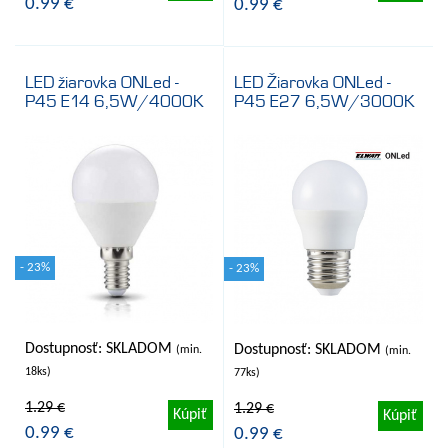
0.99 €
0.99 €
LED žiarovka ONLed -
LED Žiarovka ONLed -
P45 E14 6,5W/4000K
P45 E27 6,5W/3000K
- 23%
- 23%
Dostupnosť: SKLADOM
Dostupnosť: SKLADOM
(min.
(min.
18ks)
77ks)
1.29 €
1.29 €
Kúpiť
Kúpiť
0.99 €
0.99 €