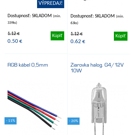
VÝPREDAJ!
Dostupnosť: SKLADOM
Dostupnosť: SKLADOM
(min.
(min.
339ks)
63ks)
1.12 €
1.12 €
Kúpiť
Kúpiť
0.50 €
0.62 €
RGB kábel 0,5mm
Ziarovka halog. G4/12V
10W
- 11%
- 20%