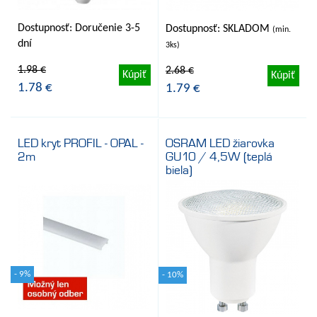
Dostupnosť: Doručenie 3-5
Dostupnosť: SKLADOM
(min.
dní
3ks)
1.98 €
2.68 €
Kúpiť
Kúpiť
1.78 €
1.79 €
LED kryt PROFIL - OPAL -
OSRAM LED žiarovka
2m
GU10 / 4,5W (teplá
biela)
- 9%
- 10%