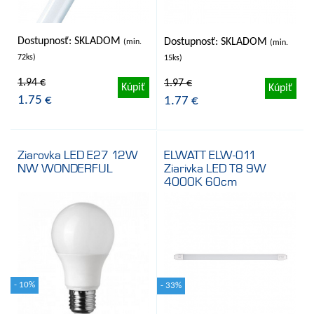
Dostupnosť: SKLADOM
Dostupnosť: SKLADOM
(min.
(min.
72ks)
15ks)
1.94 €
1.97 €
Kúpiť
Kúpiť
1.75 €
1.77 €
Ziarovka LED E27 12W
ELWATT ELW-011
NW WONDERFUL
Ziarivka LED T8 9W
4000K 60cm
- 10%
- 33%