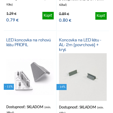
93ks)
42bal)
1.29 €
0.89 €
Kúpiť
Kúpiť
0.79 €
0.80 €
LED koncovka na rohovú
Koncovka na LED lištu -
lištu PROFIL
AL- 2m (povrchová) +
kryt
- 11%
- 14%
Dostupnosť: SKLADOM
Dostupnosť: SKLADOM
(min.
(min.