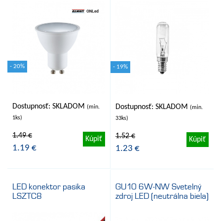
- 20%
- 19%
Dostupnosť: SKLADOM
Dostupnosť: SKLADOM
(min.
(min.
1ks)
33ks)
1.49 €
1.52 €
Kúpiť
Kúpiť
1.19 €
1.23 €
LED konektor pasika
GU10 6W-NW Svetelný
LSZTC8
zdroj LED (neutrálna biela)