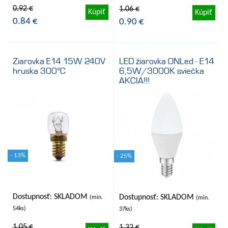
0.92 €
1.06 €
Kúpiť
Kúpiť
0.84 €
0.90 €
Ziarovka E14 15W 240V
LED žiarovka ONLed - E14
hruska 300°C
6,5W/3000K sviečka
AKCIA!!!
- 13%
- 25%
Dostupnosť: SKLADOM
Dostupnosť: SKLADOM
(min.
(min.
54ks)
37ks)
1.05 €
1.32 €