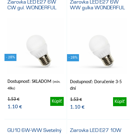
Ziarovka LED E27 6W
Ziarovka LED E27 6W
CW gul. WONDERFUL
WW gulka WONDERFUL
- 28%
- 28%
Dostupnosť: SKLADOM
Dostupnosť: Doručenie 3-5
(min.
dní
48ks)
1.53 €
1.53 €
Kúpiť
Kúpiť
1.10 €
1.10 €
GU10 6W-WW Svetelný
Ziarovka LED E27 10W