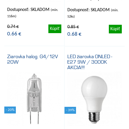
Dostupnosť: SKLADOM
Dostupnosť: SKLADOM
(min.
(min.
116m)
52ks)
0.74 €
0.85 €
Kúpiť
Kúpiť
0.66 €
0.68 €
Ziarovka halog. G4/12V
LED žiarovka ONLED -
20W
E27 9W / 3000K
AKCIA!!!
- 20%
- 39%