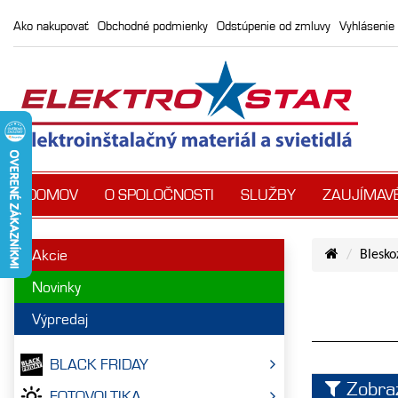
Ako nakupovať
Obchodné podmienky
Odstúpenie od zmluvy
Vyhlásenie 
DOMOV
O SPOLOČNOSTI
SLUŽBY
ZAUJÍMAV
Akcie
Blesko
Novinky
Výpredaj
BLACK FRIDAY
Zobrazi
FOTOVOLTIKA