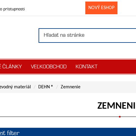
NOVÝ ESHOP
o prístupnosti
É ČLÁNKY
VEĽKOOBCHOD
KONTAKT
zvodný materiál
DEHN ®
Zemnenie
ZEMNENI
ť filter