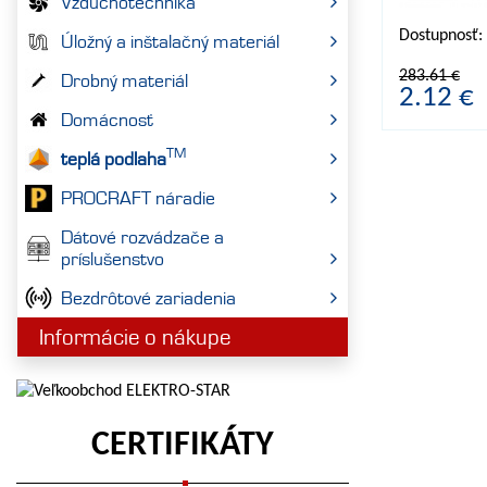
Vzduchotechnika
Dostupnosť
Úložný a inštalačný materiál
283.61 €
Drobný materiál
2.12 €
Domácnosť
TM
teplá podlaha
PROCRAFT náradie
Dátové rozvádzače a
príslušenstvo
Bezdrôtové zariadenia
Informácie o nákupe
CERTIFIKÁTY