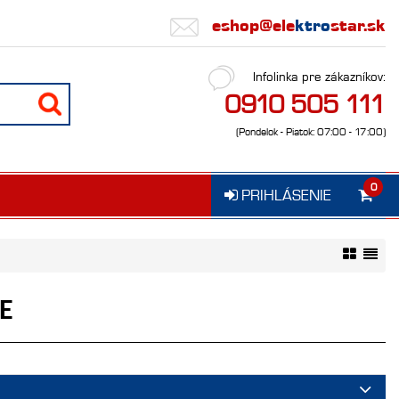
eshop@ele
ktro
star.sk
Infolinka pre zákazníkov:
0910 505 111
(Pondelok - Piatok: 07:00 - 17:00)
0
PRIHLÁSENIE
E