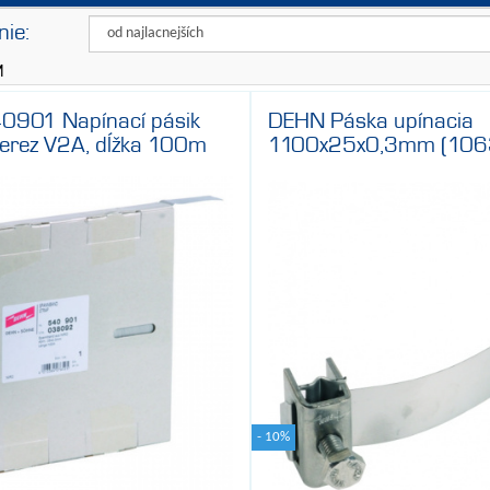
ie:
DEHN
M
0901 Napínací pásik
DEHN Páska upínacia
rez V2A, dĺžka 100m
1100x25x0,3mm (106
- 10%