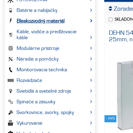
Výrobca
Zoraden
Batérie a nabíjačky
Cena
SKLADO
Bleskozvodný materiál
Káble, vodiče a predlžovacie
DEHN 54
káble
25mm, ne
Modulárne prístroje
Náradie a pomôcky
Monitorovacia technika
Rozvádzače
Svietidlá a svetelné zdroje
Spínače a zásuvky
Svorkovnice, svorky, spojky
- 99%
Vykurovanie