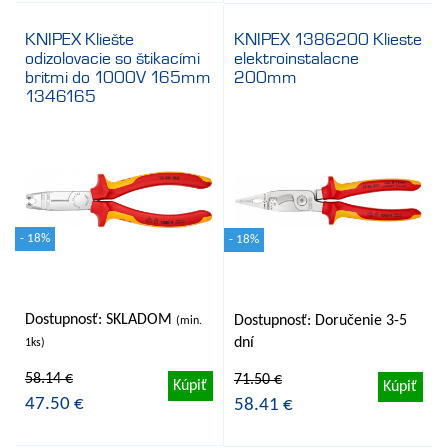
KNIPEX Kliešte
KNIPEX 1386200 Klieste
odizolovacie so štikacími
elektroinstalacne
britmi do 1000V 165mm
200mm
1346165
- 18%
- 18%
Dostupnosť: SKLADOM
Dostupnosť: Doručenie 3-5
(min.
dní
1ks)
58.14 €
71.50 €
Kúpiť
Kúpiť
47.50 €
58.41 €