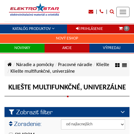
|
|
Toggl
navig
0
KATALÓG PRODUKTOV
PRIHLÁSENIE
NOVÝ ESHOP
NOVINKY
AKCIE
VÝPREDAJ
Náradie a pomôcky
Pracovné náradie
Kliešte
Kliešte multifunkčné, univerzálne
KLIEŠTE MULTIFUNKČNÉ, UNIVERZÁLNE
Zobraziť filter
Výrobca
Zoradenie:
Knipex
Cena