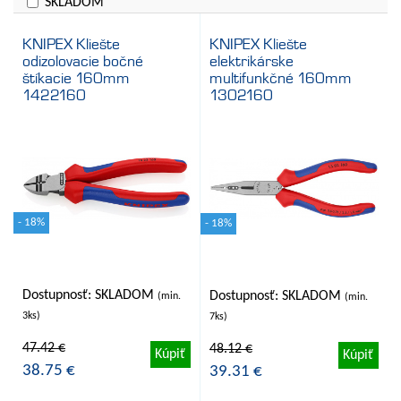
SKLADOM
KNIPEX Kliešte
KNIPEX Kliešte
odizolovacie bočné
elektrikárske
štíkacie 160mm
multifunkčné 160mm
1422160
1302160
- 18%
- 18%
Dostupnosť: SKLADOM
Dostupnosť: SKLADOM
(min.
(min.
3ks)
7ks)
47.42 €
48.12 €
Kúpiť
Kúpiť
38.75 €
39.31 €