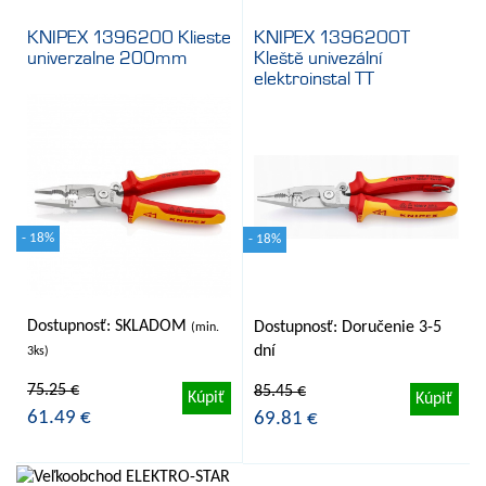
KNIPEX 1396200 Klieste
KNIPEX 1396200T
univerzalne 200mm
Kleště univezální
elektroinstal TT
- 18%
- 18%
Dostupnosť: SKLADOM
Dostupnosť: Doručenie 3-5
(min.
dní
3ks)
75.25 €
85.45 €
Kúpiť
Kúpiť
61.49 €
69.81 €