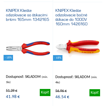
KNIPEX Kliešte
KNIPEX Kliešte
odizolovacie so štikacími
odizolovacie bočné
britmi 165mm 1342165
štíkacie do 1000V
160mm 1426160
- 18%
- 18%
Dostupnosť: SKLADOM
Dostupnosť: SKLADOM
(min.
(min.
1ks)
4ks)
51.39 €
56.96 €
Kúpiť
Kúpiť
41.98 €
46.54 €