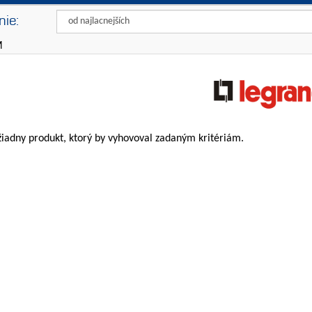
ie:
Cena od:
M
Cena do:
žiadny produkt, ktorý by vyhovoval zadaným kritériám.