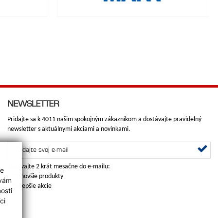
NEWSLETTER
Pridajte sa k 4011 našim spokojným zákazníkom a dostávajte pravidelný
newsletter s aktuálnymi akciami a novinkami.
Získavajte 2 krát mesačne do e-mailu:
ie
•
najnovšie produkty
 vám
•
najlepšie akcie
osti
ci