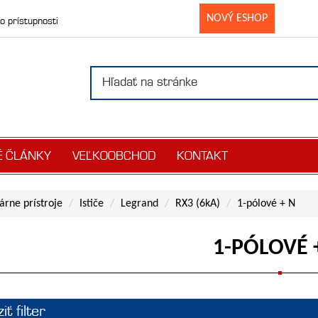
NOVÝ ESHOP
o prístupnosti
É ČLÁNKY
VEĽKOOBCHOD
KONTAKT
rne prístroje
Ističe
Legrand
RX3 (6kA)
1-pólové + N
1-PÓLOVÉ 
ť filter