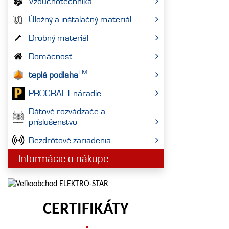
Vzduchotechnika
Úložný a inštalačný materiál
Drobný materiál
Domácnosť
TM
teplá podlaha
PROCRAFT náradie
Dátové rozvádzače a
príslušenstvo
Bezdrôtové zariadenia
Informácie o nákupe
CERTIFIKÁTY