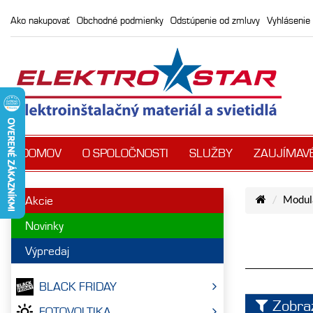
Ako nakupovať
Obchodné podmienky
Odstúpenie od zmluvy
Vyhlásenie 
DOMOV
O SPOLOČNOSTI
SLUŽBY
ZAUJÍMAV
Akcie
Modulá
Novinky
Výpredaj
BLACK FRIDAY
Zobrazi
FOTOVOLTIKA