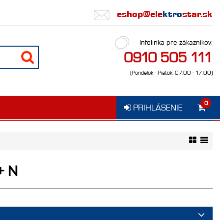
eshop@ele
ktro
star.sk
Infolinka pre zákazníkov:
0910 505 111
(Pondelok - Piatok: 07:00 - 17:00)
0
PRIHLÁSENIE
+ N