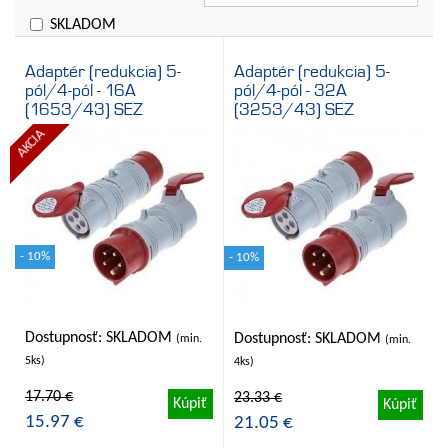
Cena
SKLADOM
Adaptér (redukcia) 5-
Adaptér (redukcia) 5-
pól/4-pól - 16A
pól/4-pól - 32A
(1653/43) SEZ
(3253/43) SEZ
AKCIA
- 10%
- 10%
Dostupnosť: SKLADOM
Dostupnosť: SKLADOM
(min.
(min.
5ks)
4ks)
17.70 €
23.33 €
Kúpiť
Kúpiť
15.97 €
21.05 €