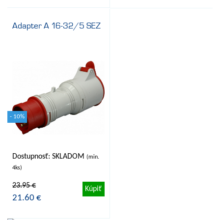
Adapter A 16-32/5 SEZ
- 10%
Dostupnosť: SKLADOM
(min.
4ks)
23.95 €
Kúpiť
21.60 €