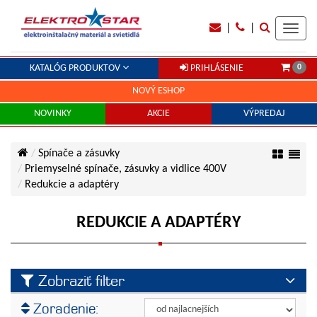
|
|
Toggl
navig
0
KATALÓG PRODUKTOV
PRIHLÁSENIE
NOVÝ ESHOP
NOVINKY
AKCIE
VÝPREDAJ
Spínače a zásuvky
Priemyselné spínače, zásuvky a vidlice 400V
Redukcie a adaptéry
REDUKCIE A ADAPTÉRY
Zobraziť filter
Výrobca
Zoradenie:
SEZ