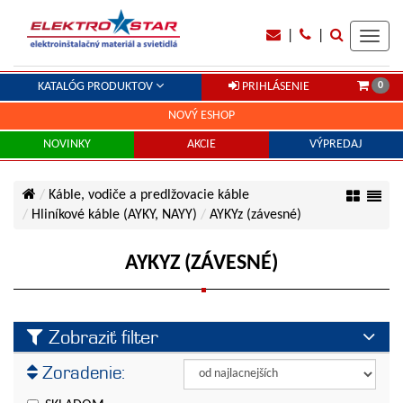
|
|
Toggl
navig
0
KATALÓG PRODUKTOV
PRIHLÁSENIE
NOVÝ ESHOP
NOVINKY
AKCIE
VÝPREDAJ
Káble, vodiče a predlžovacie káble
Hliníkové káble (AYKY, NAYY)
AYKYz (závesné)
AYKYZ (ZÁVESNÉ)
Zobraziť filter
Výrobca
Zoradenie:
ELKOND
Cena