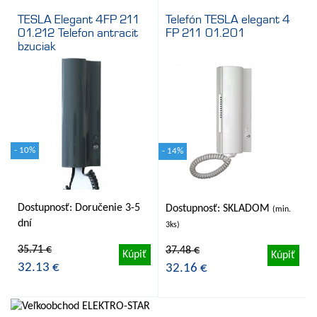
TESLA Elegant 4FP 211
Telefón TESLA elegant 4
01.212 Telefon antracit
FP 211 01.201
bzuciak
- 10%
- 14%
Dostupnosť: Doručenie 3-5
Dostupnosť: SKLADOM
(min.
dní
3ks)
35.71 €
37.48 €
Kúpiť
Kúpiť
32.13 €
32.16 €