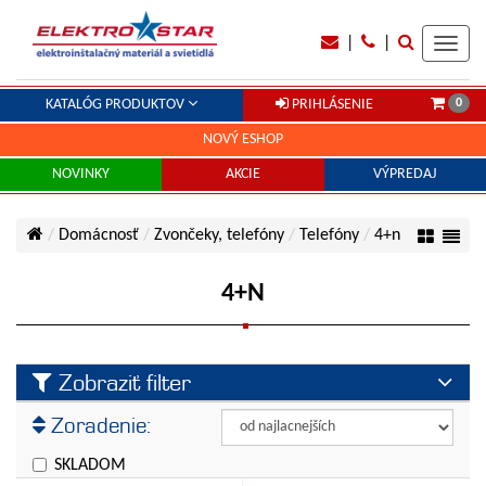
|
|
Toggl
navig
0
KATALÓG PRODUKTOV
PRIHLÁSENIE
NOVÝ ESHOP
NOVINKY
AKCIE
VÝPREDAJ
Domácnosť
Zvončeky, telefóny
Telefóny
4+n
4+N
Zobraziť filter
Výrobca
Zoradenie:
Tesla
Cena
SKLADOM