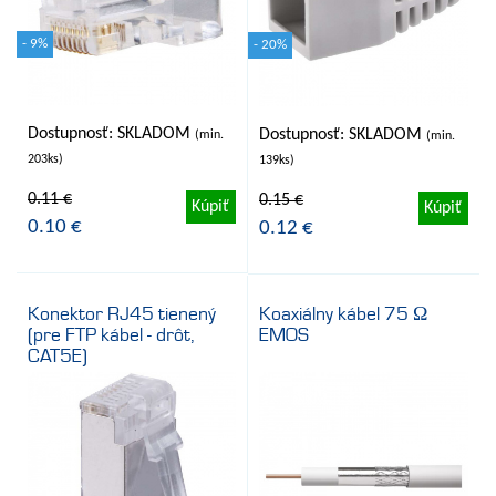
- 9%
- 20%
Dostupnosť: SKLADOM
Dostupnosť: SKLADOM
(min.
(min.
203ks)
139ks)
0.11 €
0.15 €
Kúpiť
Kúpiť
0.10 €
0.12 €
Konektor RJ45 tienený
Koaxiálny kábel 75 Ω
(pre FTP kábel - drôt,
EMOS
CAT5E)