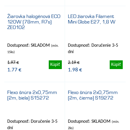
Žiarovka halogénová ECO
LED žiarovka Filament
120W (78mm, R7s)
Mini Globe E27, 1,8 W
- 10%
- 10%
ZE0102
Dostupnosť: SKLADOM
Dostupnosť: Doručenie 3-5
(min.
dní
15ks)
1.97 €
2.19 €
Kúpiť
Kúpiť
1.77 €
1.98 €
Flexo šnúra 2x0,75mm
Flexo šnúra 2x0,75mm
(2m, biela) S15272
(2m, čierna) S19272
- 10%
- 10%
Dostupnosť: Doručenie 3-5
Dostupnosť: SKLADOM
(min.
dní
2ks)