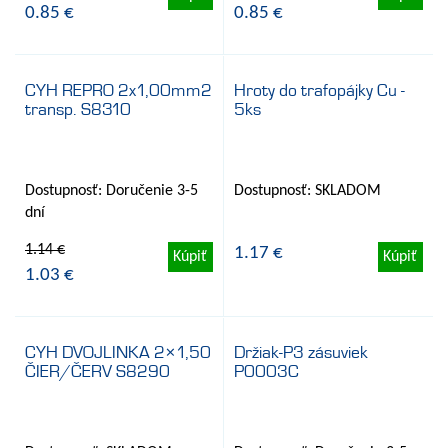
0.85 €
0.85 €
CYH REPRO 2x1,00mm2
Hroty do trafopájky Cu -
transp. S8310
5ks
- 10%
Dostupnosť: Doručenie 3-5
Dostupnosť: SKLADOM
dní
1.14 €
1.17 €
Kúpiť
Kúpiť
1.03 €
CYH DVOJLINKA 2×1,50
Držiak-P3 zásuviek
ČIER/ČERV S8290
P0003C
- 10%
- 9%