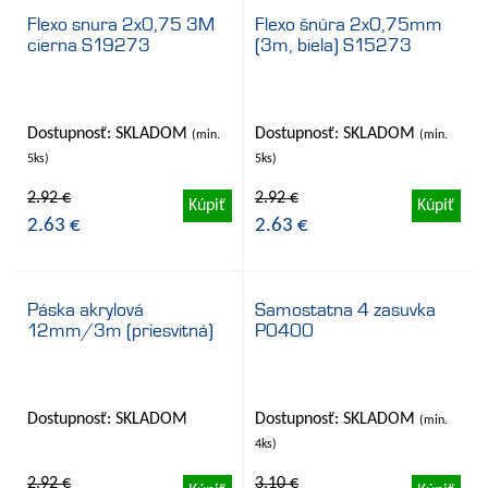
Flexo snura 2x0,75 3M
Flexo šnúra 2x0,75mm
cierna S19273
(3m, biela) S15273
- 10%
- 10%
Dostupnosť: SKLADOM
Dostupnosť: SKLADOM
(min.
(min.
5ks)
5ks)
2.92 €
2.92 €
Kúpiť
Kúpiť
2.63 €
2.63 €
Páska akrylová
Samostatna 4 zasuvka
12mm/3m (priesvitná)
P0400
- 10%
- 10%
Dostupnosť: SKLADOM
Dostupnosť: SKLADOM
(min.
4ks)
2.92 €
3.10 €