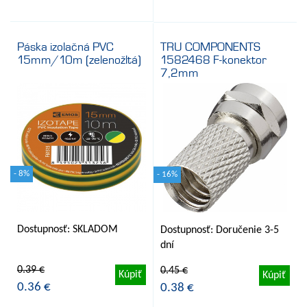
Páska izolačná PVC
TRU COMPONENTS
15mm/10m (zelenožltá)
1582468 F-konektor
7,2mm
- 8%
- 16%
Dostupnosť: SKLADOM
Dostupnosť: Doručenie 3-5
dní
0.39 €
0.45 €
Kúpiť
Kúpiť
0.36 €
0.38 €