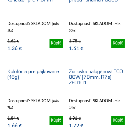
Dostupnosť: SKLADOM
Dostupnosť: SKLADOM
(min.
(min.
5ks)
50ks)
1.62 €
1.78 €
Kúpiť
Kúpiť
1.36 €
1.61 €
Kolofónia pre pájkovanie
Žiarovka halogénová ECO
(16g)
80W (78mm, R7s)
- 10%
- 10%
ZE0101
Dostupnosť: SKLADOM
Dostupnosť: SKLADOM
(min.
(min.
7ks)
14ks)
1.84 €
1.91 €
Kúpiť
Kúpiť
1.66 €
1.72 €