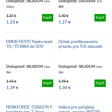
Dostupnosť: SKLADOM
Dostupnosť: Doručenie 3-5
(min.
dní
235m)
1.37 €
1.40 €
Kúpiť
Kúpiť
1.23 €
1.27 €
EMOS F6515 Paska textil
Držiak predlžovacieho
15/15 MAX do 50V
prívodu pre 5-6 zásuviek
- 10%
- 10%
Dostupnosť: SKLADOM
Dostupnosť: SKLADOM
(min.
(min.
3ks)
2ks)
1.43 €
1.49 €
Kúpiť
Kúpiť
1.29 €
1.34 €
RENKFORCE 1398976 F
Vidlica pre pohyblivý
konektor pre 7,3mm
prívod - priama P0038
- 16%
- 10%