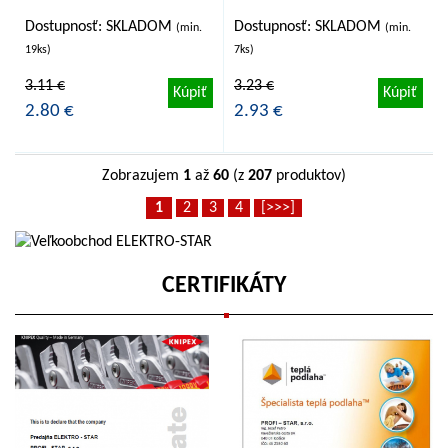
Dostupnosť: SKLADOM
Dostupnosť: SKLADOM
(min.
(min.
19ks)
7ks)
3.11 €
3.23 €
Kúpiť
Kúpiť
2.80 €
2.93 €
Zobrazujem
1
až
60
(z
207
produktov)
1
2
3
4
[>>>]
CERTIFIKÁTY