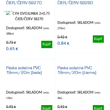
ČIER/ČERV S8270
ČIER/ČERV S8280
- 11%
- 9%
Dostupnosť: SKLADOM
Dostupnosť: SKLADOM
(min.
(min.
388m)
276m)
0.73 €
0.92 €
Kúpiť
Kúpiť
0.65 €
0.84 €
Páska izolačná PVC
Páska izolačná PVC
19mm/20m (biela)
19mm/20m (čierna)
- 9%
- 9%
Dostupnosť: SKLADOM
Dostupnosť: SKLADOM
(min.
(min.
11ks)
4ks)
0.93 €
0.93 €
Kúpiť
Kúpiť