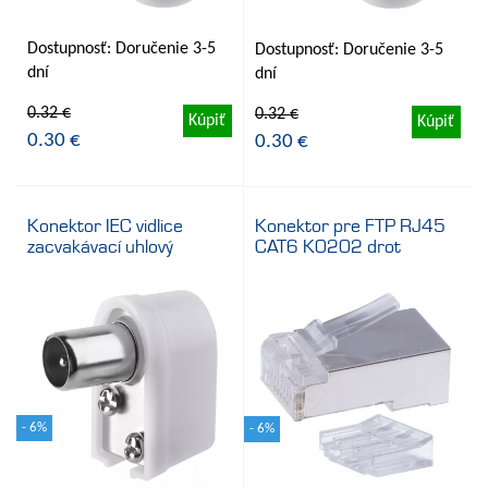
Dostupnosť: Doručenie 3-5
Dostupnosť: Doručenie 3-5
dní
dní
0.32 €
0.32 €
Kúpiť
Kúpiť
0.30 €
0.30 €
Konektor IEC vidlice
Konektor pre FTP RJ45
zacvakávací uhlový
CAT6 K0202 drot
- 6%
- 6%