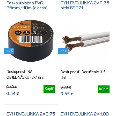
Páska izolačná PVC
CYH DVOJLINKA 2×0,75
25mm/10m (čierna)
biela S8271
- 10%
- 11%
Dostupnosť: NA
Dostupnosť: Doručenie 3-5
OBJEDNÁVKU (3-7 dní)
dní
0.60 €
0.73 €
Kúpiť
Kúpiť
0.54 €
0.65 €
CYH DVOJLINKA 2×0,75
CYH DVOJLINKA 2×1,00