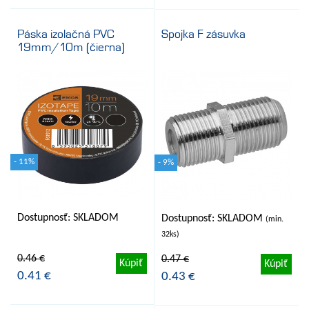
Páska izolačná PVC
Spojka F zásuvka
19mm/10m (čierna)
- 11%
- 9%
Dostupnosť: SKLADOM
Dostupnosť: SKLADOM
(min.
32ks)
0.46 €
0.47 €
Kúpiť
Kúpiť
0.41 €
0.43 €