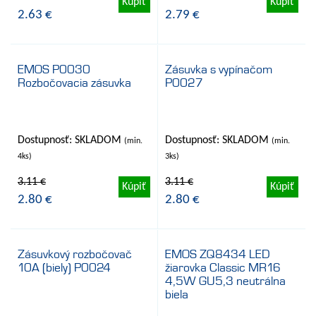
Kúpiť
Kúpiť
2.63 €
2.79 €
EMOS P0030
Zásuvka s vypínačom
Rozbočovacia zásuvka
P0027
- 10%
- 10%
Dostupnosť: SKLADOM
Dostupnosť: SKLADOM
(min.
(min.
4ks)
3ks)
3.11 €
3.11 €
Kúpiť
Kúpiť
2.80 €
2.80 €
Zásuvkový rozbočovač
EMOS ZQ8434 LED
10A (biely) P0024
žiarovka Classic MR16
- 10%
- 9%
4,5W GU5,3 neutrálna
biela