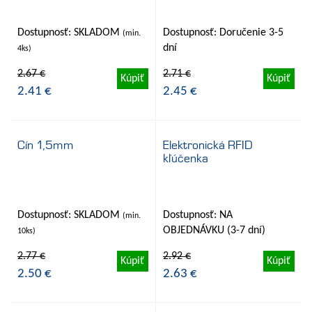
Dostupnosť: SKLADOM
Dostupnosť: Doručenie 3-5
(min.
dní
4ks)
2.67 €
2.71 €
Kúpiť
Kúpiť
2.41 €
2.45 €
Cín 1,5mm
Elektronická RFID
kľúčenka
- 10%
- 10%
Dostupnosť: SKLADOM
Dostupnosť: NA
(min.
OBJEDNÁVKU (3-7 dní)
10ks)
2.77 €
2.92 €
Kúpiť
Kúpiť
2.50 €
2.63 €