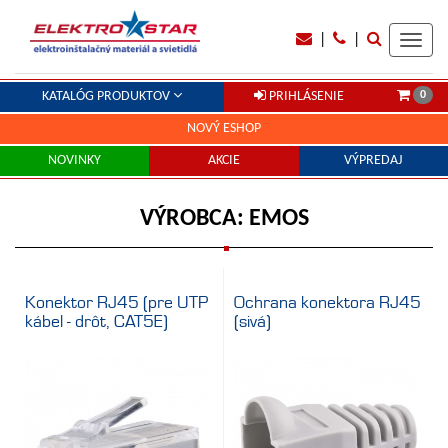
|
|
Toggl
navig
0
KATALÓG PRODUKTOV
PRIHLÁSENIE
NOVÝ ESHOP
NOVINKY
AKCIE
VÝPREDAJ
VÝROBCA: EMOS
Konektor RJ45 (pre UTP
Ochrana konektora RJ45
kábel - drôt, CAT5E)
(sivá)