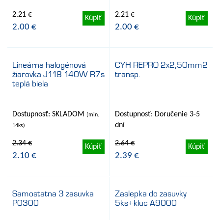
2.21 €
2.21 €
Kúpiť
Kúpiť
2.00 €
2.00 €
Lineárna halogénová
CYH REPRO 2x2,50mm2
žiarovka J118 140W R7s
transp.
- 10%
- 9%
teplá biela
Dostupnosť: SKLADOM
Dostupnosť: Doručenie 3-5
(min.
dní
14ks)
2.34 €
2.64 €
Kúpiť
Kúpiť
2.10 €
2.39 €
Samostatna 3 zasuvka
Zaslepka do zasuvky
P0300
5ks+kluc A9000
- 10%
- 10%