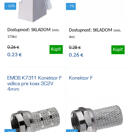
- 12%
- 7%
Dostupnosť: SKLADOM
Dostupnosť: SKLADOM
(min.
(min.
171ks)
4m)
0.26 €
0.28 €
Kúpiť
Kúpiť
0.23 €
0.26 €
EMOS K7311 Konektor F
Konektor F
vidlica pre koax 3C2V
4mm