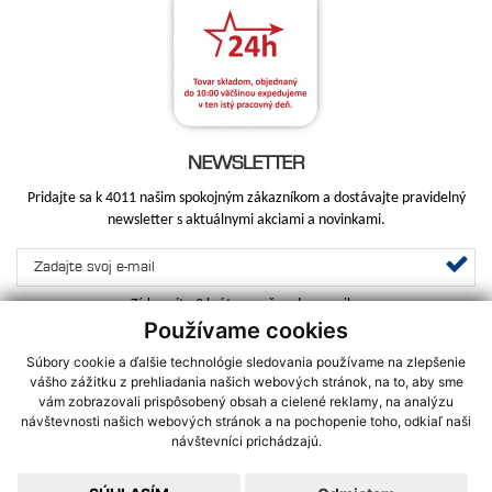
NEWSLETTER
Pridajte sa k 4011 našim spokojným zákazníkom a dostávajte pravidelný
newsletter s aktuálnymi akciami a novinkami.
Získavajte 2 krát mesačne do e-mailu:
Používame cookies
•
najnovšie produkty
•
najlepšie akcie
Súbory cookie a ďalšie technológie sledovania používame na zlepšenie
vášho zážitku z prehliadania našich webových stránok, na to, aby sme
vám zobrazovali prispôsobený obsah a cielené reklamy, na analýzu
návštevnosti našich webových stránok a na pochopenie toho, odkiaľ naši
návštevníci prichádzajú.
DOMOV
|
O SPOLOČNOSTI
|
SLUŽBY
|
ZAUJÍMAVÉ ČLÁNKY
|
VEĽKOOBCHOD
|
KONTAKT
Ako nakupovať
|
Obchodné podmienky
|
Odstúpenie od zmluvy
|
Vyhlásenie