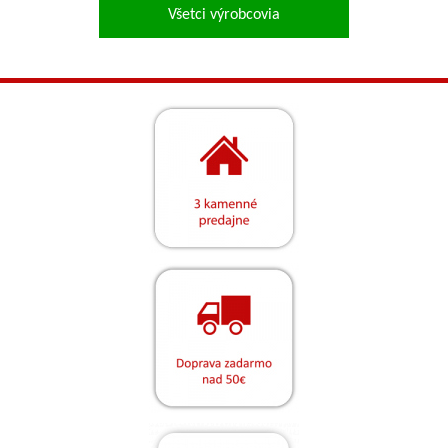
Všetci výrobcovia