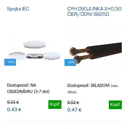
Spojka IEC
CYH DVOJLINKA 2×0,50
ČIER/ČERV S8250
- 16%
- 10%
Dostupnosť: NA
Dostupnosť: SKLADOM
(min.
OBJEDNÁVKU (3-7 dní)
181m)
0.51 €
0.52 €
Kúpiť
Kúpiť
0.43 €
0.47 €