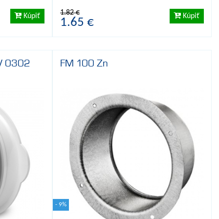
1.82 €
Kúpiť
Kúpiť
1.65 €
FV 0302
FM 100 Zn
- 9%