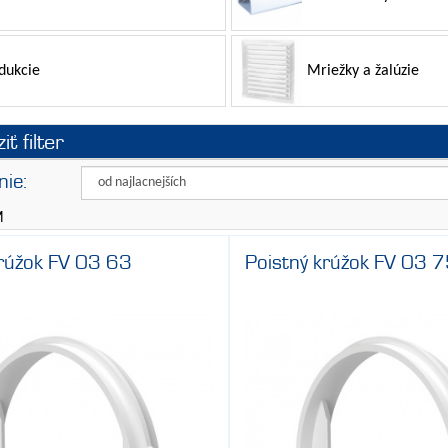
dukcie
Mriežky a žalúzie
ť filter
ie:
Vents
M
krúžok FV 03 63
Poistný krúžok FV 03 