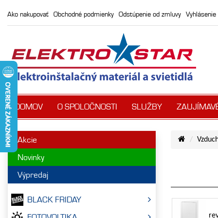
Ako nakupovať
Obchodné podmienky
Odstúpenie od zmluvy
Vyhlásenie 
DOMOV
O SPOLOČNOSTI
SLUŽBY
ZAUJÍMAV
Akcie
Vzduc
Novinky
Výpredaj
BLACK FRIDAY
re
FOTOVOLTIKA