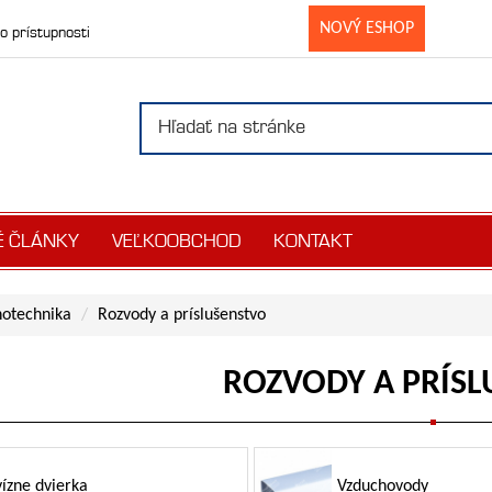
NOVÝ ESHOP
o prístupnosti
É ČLÁNKY
VEĽKOOBCHOD
KONTAKT
hotechnika
Rozvody a príslušenstvo
ROZVODY A PRÍS
vízne dvierka
Vzduchovody