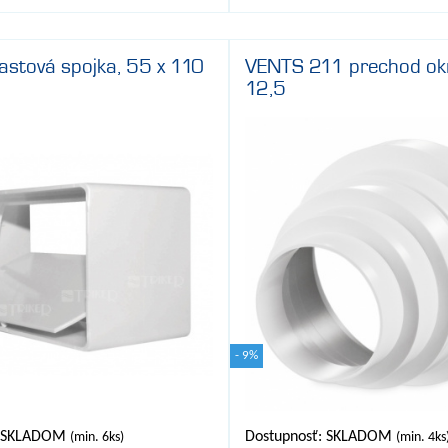
astová spojka, 55 x 110
VENTS 211 prechod okr
12,5
- 9%
: SKLADOM
Dostupnosť: SKLADOM
(min. 6ks)
(min. 4ks