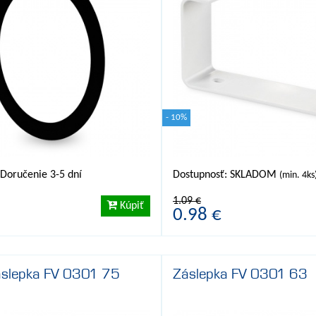
- 10%
 Doručenie 3-5 dní
Dostupnosť: SKLADOM
(min. 4ks
1.09 €
Kúpiť
0.98 €
slepka FV 0301 75
Záslepka FV 0301 63