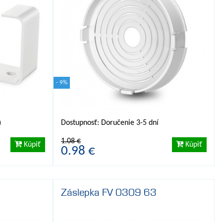
- 9%
Dostupnosť: Doručenie 3-5 dní
)
1.08 €
Kúpiť
Kúpiť
0.98 €
Záslepka FV 0309 63