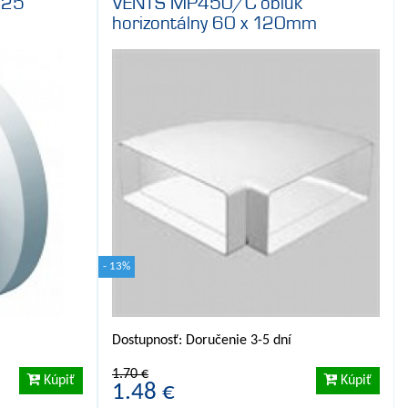
125
VENTS MP450/C obluk
horizontálny 60 x 120mm
- 13%
Dostupnosť: Doručenie 3-5 dní
1.70 €
Kúpiť
Kúpiť
1.48 €