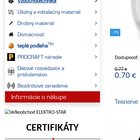
Vzduchotechnika
Úložný a inštalačný materiál
Drobný materiál
- 9%
Domácnosť
TM
teplá podlaha
PROCRAFT náradie
Dostupnosť:
Dátové rozvádzače a
0.77 €
príslušenstvo
0.70 €
Bezdrôtové zariadenia
Informácie o nákupe
Tesnenie
CERTIFIKÁTY