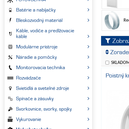
Batérie a nabíjačky
Bleskozvodný materiál
Re
Káble, vodiče a predlžovacie
káble
Zobrazi
Modulárne prístroje
Výrobca
Zoraden
Náradie a pomôcky
Cena
SKLADO
Monitorovacia technika
Poistný 
Rozvádzače
Svietidlá a svetelné zdroje
Spínače a zásuvky
Svorkovnice, svorky, spojky
Vykurovanie