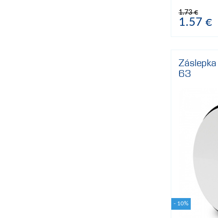
1.73 €
1.57 €
Záslepka
63
- 10%