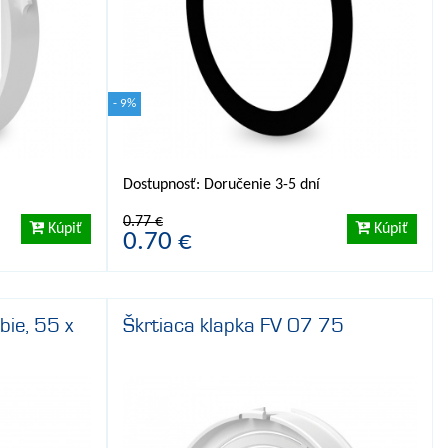
- 9%
Dostupnosť: Doručenie 3-5 dní
0.77 €
Kúpiť
Kúpiť
0.70 €
bie, 55 x
Škrtiaca klapka FV 07 75