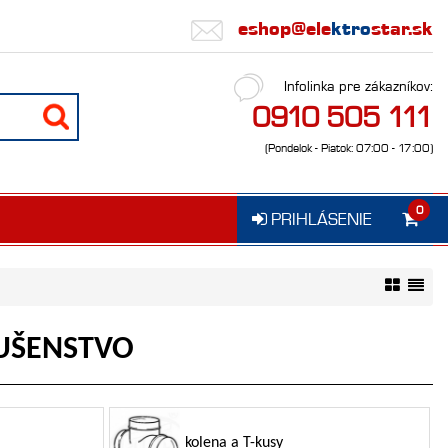
eshop@ele
ktro
star.sk
Infolinka pre zákazníkov:
0910 505 111
(Pondelok - Piatok: 07:00 - 17:00)
0
PRIHLÁSENIE
LUŠENSTVO
kolena a T-kusy