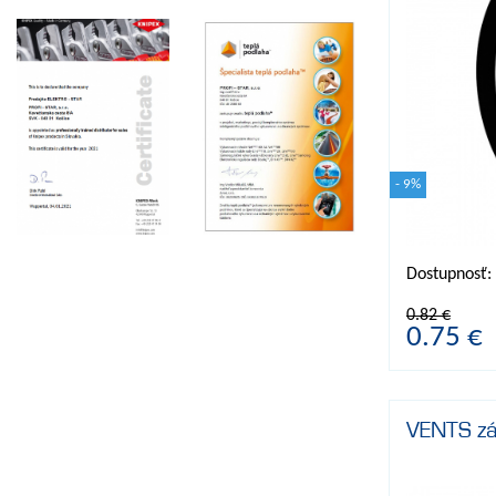
- 9%
Dostupnosť:
0.82 €
0.75 €
VENTS zá