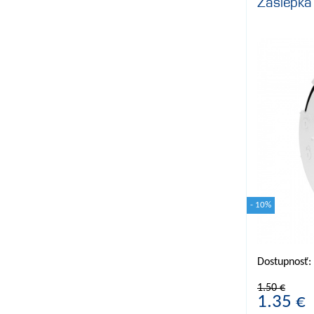
Záslepk
- 10%
Dostupnosť:
1.50 €
1.35 €