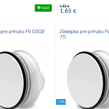
1.82 €
Kúpiť
1.65 €
 pre prírubu FV 0302
Záslepka pre prírubu 
75
- 10%