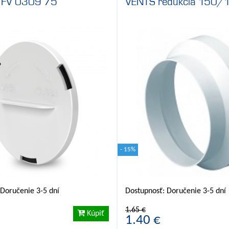
a FV 0309 75
VENTS redukcia 150/
- 15%
 Doručenie 3-5 dní
Dostupnosť: Doručenie 3-5 dní
1.65 €
Kúpiť
1.40 €