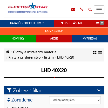
|
|
Toggl
navig
0
KATALÓG PRODUKTOV
PRIHLÁSENIE
NOVÝ ESHOP
NOVINKY
AKCIE
VÝPREDAJ
Úložný a inštalačný materiál
Kryty a príslušenstvo k lištám
LHD 40x20
LHD 40X20
Zobraziť filter
Cena
Zoradenie:
Cena od:
€