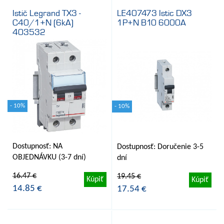
Istič Legrand TX3 -
LE407473 Istic DX3
C40/1+N (6kA)
1P+N B10 6000A
403532
- 10%
- 10%
Dostupnosť: NA
Dostupnosť: Doručenie 3-5
OBJEDNÁVKU (3-7 dní)
dní
16.47 €
19.45 €
Kúpiť
Kúpiť
14.85 €
17.54 €