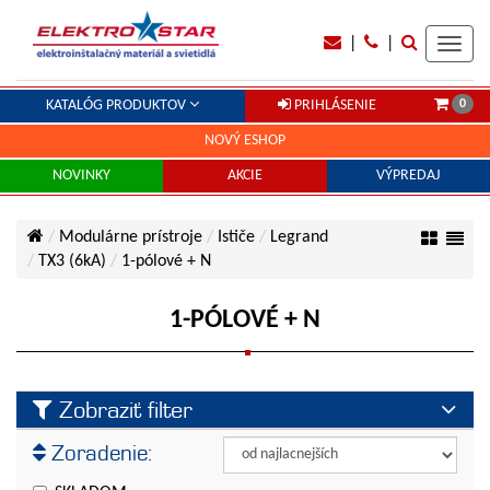
|
|
Toggl
navig
0
KATALÓG PRODUKTOV
PRIHLÁSENIE
NOVÝ ESHOP
NOVINKY
AKCIE
VÝPREDAJ
Modulárne prístroje
Ističe
Legrand
TX3 (6kA)
1-pólové + N
1-PÓLOVÉ + N
Zobraziť filter
Výrobca
Zoradenie:
Legrand
Veľkosť prúdu