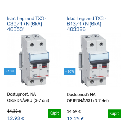
Istič Legrand TX3 -
Istič Legrand TX3 -
C32/1+N (6kA)
B13/1+N (6kA)
403531
403386
- 10%
- 10%
Dostupnosť: NA
Dostupnosť: NA
OBJEDNÁVKU (3-7 dní)
OBJEDNÁVKU (3-7 dní)
14.33 €
14.69 €
Kúpiť
Kúpiť
12.93 €
13.25 €