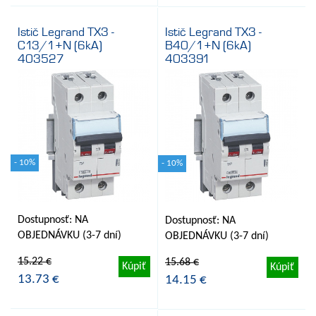
Istič Legrand TX3 -
Istič Legrand TX3 -
C13/1+N (6kA)
B40/1+N (6kA)
403527
403391
- 10%
- 10%
Dostupnosť: NA
Dostupnosť: NA
OBJEDNÁVKU (3-7 dní)
OBJEDNÁVKU (3-7 dní)
15.22 €
15.68 €
Kúpiť
Kúpiť
13.73 €
14.15 €