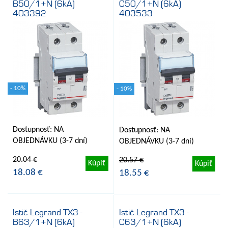
B50/1+N (6kA)
C50/1+N (6kA)
403392
403533
- 10%
- 10%
Dostupnosť: NA
Dostupnosť: NA
OBJEDNÁVKU (3-7 dní)
OBJEDNÁVKU (3-7 dní)
20.04 €
20.57 €
Kúpiť
Kúpiť
18.08 €
18.55 €
Istič Legrand TX3 -
Istič Legrand TX3 -
B63/1+N (6kA)
C63/1+N (6kA)