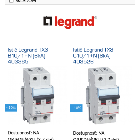
SKLADOM
Vypínacia charakteristika
Cena
Istič Legrand TX3 -
Istič Legrand TX3 -
B10/1+N (6kA)
C10/1+N (6kA)
403385
403526
- 10%
- 10%
Dostupnosť: NA
Dostupnosť: NA