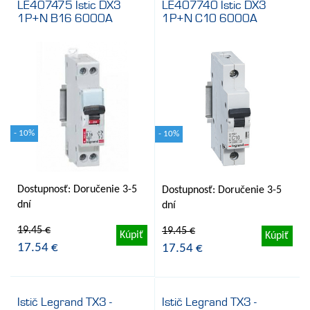
LE407475 Istic DX3
LE407740 Istic DX3
1P+N B16 6000A
1P+N C10 6000A
- 10%
- 10%
Dostupnosť: Doručenie 3-5
Dostupnosť: Doručenie 3-5
dní
dní
19.45 €
19.45 €
Kúpiť
Kúpiť
17.54 €
17.54 €
Istič Legrand TX3 -
Istič Legrand TX3 -