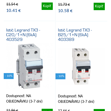
11.54 €
11.73 €
Kúpiť
Kúpiť
10.41 €
10.58 €
Istič Legrand TX3 -
Istič Legrand TX3 -
C20/1+N (6kA)
B25/1+N (6kA)
403529
403389
- 10%
- 10%
Dostupnosť: NA
Dostupnosť: NA
OBJEDNÁVKU (3-7 dní)
OBJEDNÁVKU (3-7 dní)
11.96 €