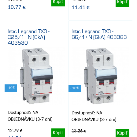
12.66 €
Kúpiť
Kúpiť
10.77 €
11.41 €
Istič Legrand TX3 -
Istič Legrand TX3 -
C25/1+N (6kA)
B6/1+N (6kA) 403383
403530
- 10%
- 10%
Dostupnosť: NA
Dostupnosť: NA
OBJEDNÁVKU (3-7 dní)
OBJEDNÁVKU (3-7 dní)
12.79 €
13.26 €
Kúpiť
Kúpiť