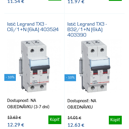
11.54 €
11.97 €
Istič Legrand TX3 -
Istič Legrand TX3 -
C6/1+N (6kA) 403524
B32/1+N (6kA)
403390
- 10%
- 10%
Dostupnosť: NA
Dostupnosť: NA
OBJEDNÁVKU (3-7 dní)
OBJEDNÁVKU
13.63 €
14.01 €
Kúpiť
Kúpiť
12.29 €
12.63 €