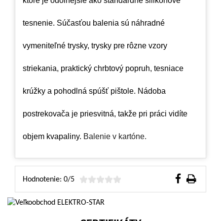
ktoré je odolnejšie ako štandardné silikónové
tesnenie. Súčasťou balenia sú náhradné
vymeniteľné trysky, trysky pre rôzne vzory
striekania, praktický chrbtový popruh, tesniace
krúžky a pohodlná spúšť pištole. Nádoba
postrekovača je priesvitná, takže pri práci vidíte
objem kvapaliny.
Balenie v kartóne.
Hodnotenie: 0/5