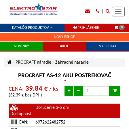
|
|
Toggl
navig
0
KATALÓG PRODUKTOV
PRIHLÁSENIE
NOVÝ ESHOP
NOVINKY
AKCIE
VÝPREDAJ
PROCRAFT náradie
Záhradné náradie
PROCRAFT AS-12 AKU POSTREKOVAČ
39.84 €
CENA:
/ ks
(32.39 € bez DPH)
Doručenie 3-5 dní
Dostupnosť:
EAN:
6972622482752