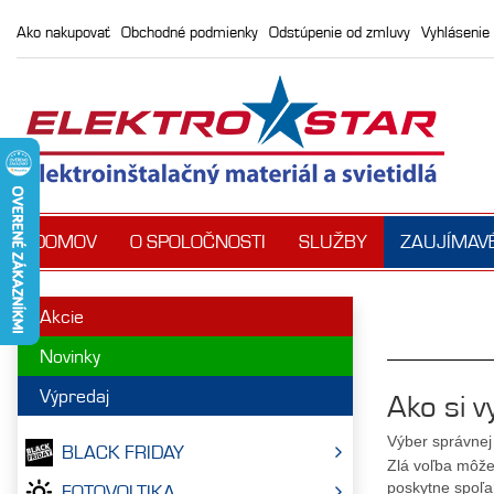
Ako nakupovať
Obchodné podmienky
Odstúpenie od zmluvy
Vyhlásenie 
DOMOV
O SPOLOČNOSTI
SLUŽBY
ZAUJÍMAV
Akcie
Novinky
Výpredaj
Ako si 
Výber správnej 
BLACK FRIDAY
Zlá voľba môže
poskytne spoľa
FOTOVOLTIKA