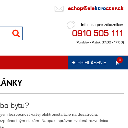
eshop@ele
ktro
star.sk
Infolinka pre zákazníkov:
0910 505 111
(Pondelok - Piatok: 07:00 - 17:00)
0
PRIHLÁSENIE
LÁNKY
ebo bytu?
plyvní bezpečnosť vašej elektroinštalácie na desaťročia.
bezpečnostným rizikám. Naopak, správne zvolená rozvodnica
av.