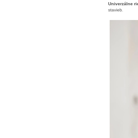
Univerzálne ri
stavieb.