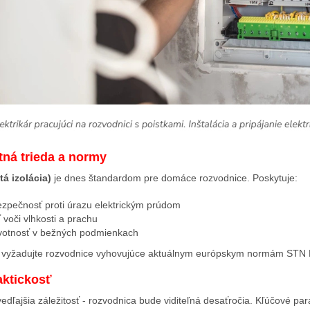
ná trieda a normy
itá izolácia)
je dnes štandardom pre domáce rozvodnice. Poskytuje:
ezpečnosť proti úrazu elektrickým prúdom
 voči vlhkosti a prachu
ivotnosť v bežných podmienkach
vyžadujte rozvodnice vyhovujúce aktuálnym európskym normám STN
aktickosť
 vedľajšia záležitosť - rozvodnica bude viditeľná desaťročia. Kľúčové pa