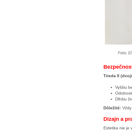
Bezpečnost
Trieda II (dvoj
Vyššiu b
Odolnosť
Dlhšiu ž
Dôležité:
Vždy 
Dizajn a pr
Estetika nie je