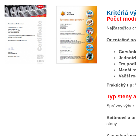
Kritériá 
Počet modu
Najčastejšou ch
Orientačné po
Garsónk
Jednoiz
Trojpod
Menší r
Väčší r
Praktický tip:
V
Typ steny 
Správny výber 
Betónové a te
steny
Zapustená mo