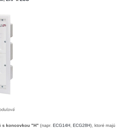
G s koncovkou "H"
(napr.
ECG14H
,
ECG28H
), ktoré majú