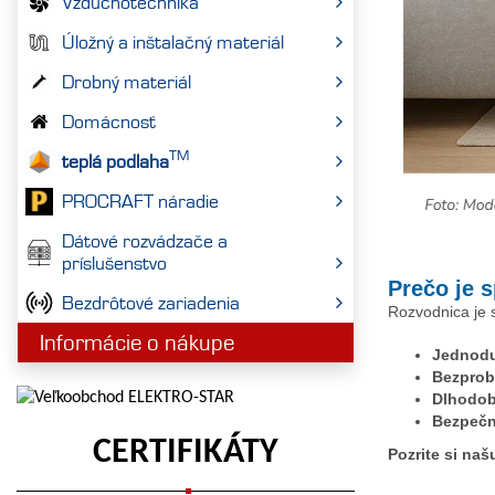
Vzduchotechnika
Úložný a inštalačný materiál
Drobný materiál
Domácnosť
TM
teplá podlaha
PROCRAFT náradie
Dátové rozvádzače a
príslušenstvo
Prečo je 
Bezdrôtové zariadenia
Rozvodnica je s
Informácie o nákupe
Jednodu
Bezprob
Dlhodob
Bezpeč
CERTIFIKÁTY
Pozrite si na