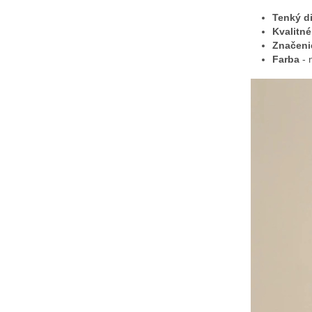
Tenký d
Kvalitné
Značeni
Farba
- 