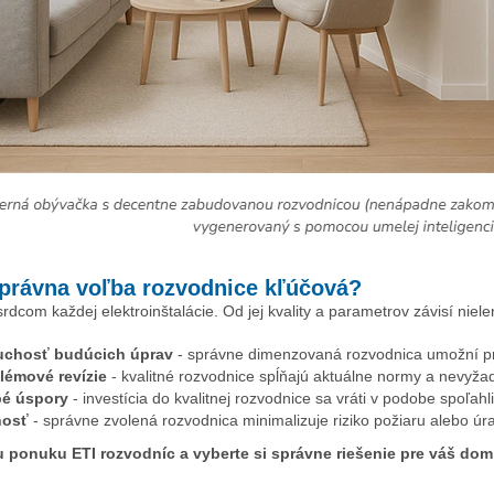
správna voľba rozvodnice kľúčová?
rdcom každej elektroinštalácie. Od jej kvality a parametrov závisí niele
chosť budúcich úprav
- správne dimenzovaná rozvodnica umožní p
lémové revízie
- kvalitné rozvodnice spĺňajú aktuálne normy a nevyža
é úspory
- investícia do kvalitnej rozvodnice sa vráti v podobe spoľah
nosť
- správne zvolená rozvodnica minimalizuje riziko požiaru alebo ú
šu ponuku ETI rozvodníc a vyberte si správne riešenie pre váš dom