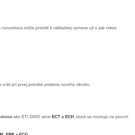
á rozvodnica môže prinútiť k nákladnej výmene už o pár rokov.
a vráti pri prvej potrebe pridania nového okruhu.
odnice
ako ETI DIDO série
ECT
a
ECH
, ktoré sa montujú na povrch
CM
,
ERP
a
ECG