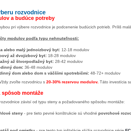
výberu rozvodnice
lov a budúce potreby
ybou pri výbere rozvodnice je podcenenie budúcich potrieb. Príliš mal
čty modulov podľa typu nehnuteľnosti:
a alebo malý jednoizbový byt:
12-18 modulov
bový až dvojizbový byt:
18-28 modulov
lažný až štvorpodlažný byt:
28-42 modulov
odinný dom:
36-48 modulov
odinný dom alebo dom s väčšími spotrebičmi:
48-72+ modulov
ždy zvoľte rozvodnicu s
20-30% rezervou modulov.
Táto investícia s
a spôsob montáže
rozvodnice závisí od typu steny a požadovaného spôsobu montáže:
hlové steny
- pre tieto pevné konštrukcie sú vhodné
povrchové rozv
ntáž pod omietku
- pre tento typ inštalácie slúžia rozvodnice série
E