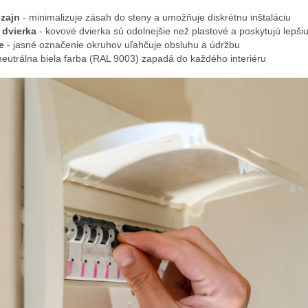
izajn
- minimalizuje zásah do steny a umožňuje diskrétnu inštaláciu
 dvierka
- kovové dvierka sú odolnejšie než plastové a poskytujú lepši
e
- jasné označenie okruhov uľahčuje obsluhu a údržbu
neutrálna biela farba (RAL 9003) zapadá do každého interiéru