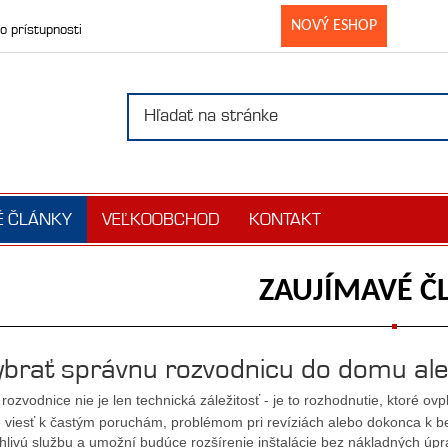
NOVÝ ESHOP
o prístupnosti
É ČLÁNKY
VEĽKOOBCHOD
KONTAKT
ZAUJÍMAVÉ Č
vybrať správnu rozvodnicu do domu al
rozvodnice nie je len technická záležitosť - je to rozhodnutie, ktoré ov
 viesť k častým poruchám, problémom pri revíziách alebo dokonca k 
hlivú službu a umožní budúce rozšírenie inštalácie bez nákladných úpr