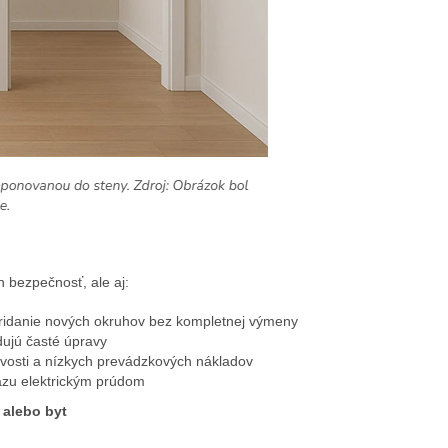
n bezpečnosť, ale aj:
ridanie nových okruhov bez kompletnej výmeny
dujú časté úpravy
livosti a nízkych prevádzkových nákladov
razu elektrickým prúdom
 alebo byt