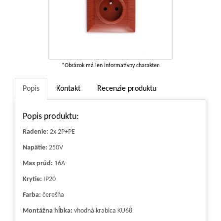
*Obrázok má len informatívny charakter.
Popis
Kontakt
Recenzie produktu
Popis produktu:
Radenie:
2x 2P+PE
Napätie:
250V
Max prúd:
16A
Krytie:
IP20
Farba:
čerešňa
Montážna hĺbka:
vhodná krabica KU68