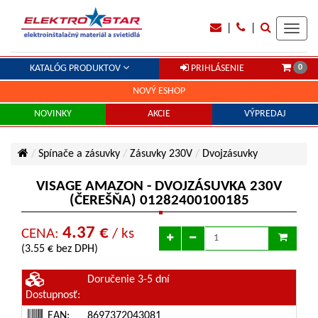
|
|
Toggl
navig
0
KATALÓG PRODUKTOV
PRIHLÁSENIE
NOVÝ ESHOP
NOVINKY
AKCIE
VÝPREDAJ
Spínače a zásuvky
Zásuvky 230V
Dvojzásuvky
VISAGE AMAZON - DVOJZÁSUVKA 230V
(ČEREŠŇA) 01282400100185
4.37 €
CENA:
/ ks
(3.55 € bez DPH)
Doručenie 3-5 dní
Dostupnosť:
EAN:
8697372043081