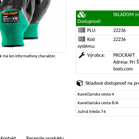
SKLADOM
(m
Dostupnosť:
PLU:
22236
Kód
22236
systému:
Výrobca:
PROCRAFT
 má len informatívny charakter.
Adresa: Pri 
tools.com
Skladová dostupnosť na pr
Kavečianska cesta 4
Kavečianska cesta 8/A
Južná trieda 74
Kontakt
Recenzie produktu