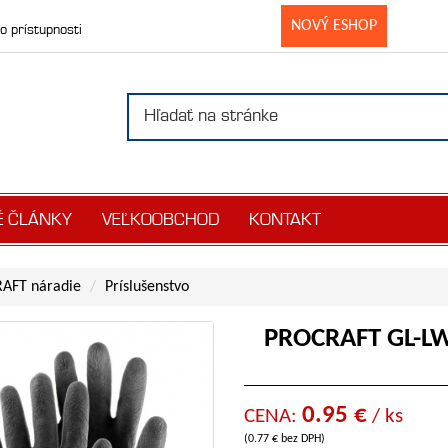
NOVÝ ESHOP
o prístupnosti
É ČLÁNKY
VEĽKOOBCHOD
KONTAKT
AFT náradie
Príslušenstvo
PROCRAFT GL-L
0.95 €
CENA:
/ ks
(0.77 € bez DPH)