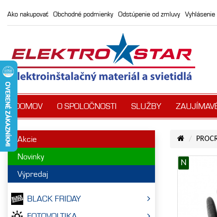
Ako nakupovať
Obchodné podmienky
Odstúpenie od zmluvy
Vyhlásenie 
DOMOV
O SPOLOČNOSTI
SLUŽBY
ZAUJÍMAV
Akcie
PROCR
Novinky
N
Výpredaj
BLACK FRIDAY
FOTOVOLTIKA