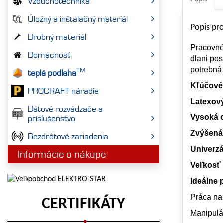
Vzduchotechnika
Úložný a inštalačný materiál
Popis pr
Drobný materiál
Pracovné
Domácnosť
dlani pos
potrebná 
TM
teplá podlaha
Kľúčové 
PROCRAFT náradie
Latexový
Dátové rozvádzače a
Vysoká 
príslušenstvo
Zvýšená 
Bezdrôtové zariadenia
Univerzá
Informácie o nákupe
Veľkosť 
Ideálne p
Práca na
CERTIFIKÁTY
Manipulá