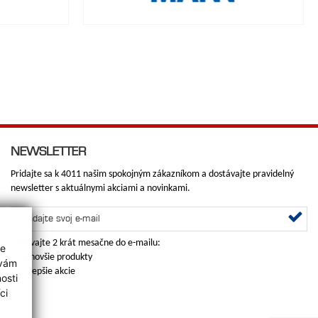
NEWSLETTER
Pridajte sa k 4011 našim spokojným zákazníkom a dostávajte pravidelný
newsletter s aktuálnymi akciami a novinkami.
Získavajte 2 krát mesačne do e-mailu:
ie
•
najnovšie produkty
 vám
•
najlepšie akcie
osti
ci