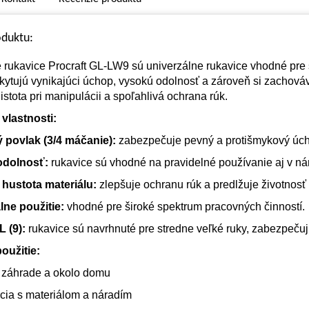
oduktu:
 rukavice Procraft GL-LW9 sú univerzálne rukavice vhodné pre 
kytujú vynikajúci úchop, vysokú odolnosť a zároveň si zachováv
istota pri manipulácii a spoľahlivá ochrana rúk.
vlastnosti:
 povlak (3/4 máčanie):
zabezpečuje pevný a protišmykový úchop
odolnosť:
rukavice sú vhodné na pravidelné používanie aj v n
hustota materiálu:
zlepšuje ochranu rúk a predlžuje životnosť 
lne použitie:
vhodné pre široké spektrum pracovných činností.
L (9):
rukavice sú navrhnuté pre stredne veľké ruky, zabezpečujú
oužitie:
 záhrade a okolo domu
cia s materiálom a náradím