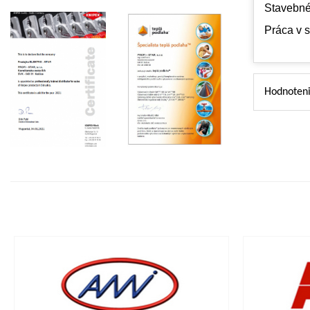
Stavebné
Práca v s
Hodnoteni