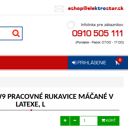
eshop@ele
ktro
star.sk
Infolinka pre zákazníkov:
0910 505 111
(Pondelok - Piatok: 07:00 - 17:00)
0
PRIHLÁSENIE
W9 PRACOVNÉ RUKAVICE MÁČANÉ V
LATEXE, L
KÚPIŤ