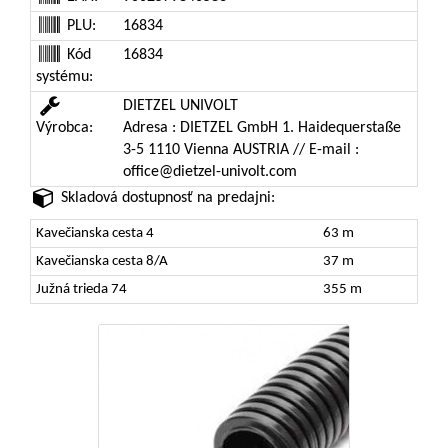
PLU:
16834
Kód
16834
systému:
DIETZEL UNIVOLT
Výrobca:
Adresa : DIETZEL GmbH 1. Haidequerstaße
3-5 1110 Vienna AUSTRIA // E-mail :
office@dietzel-univolt.com
Skladová dostupnosť na predajni:
Kavečianska cesta 4
63 m
Kavečianska cesta 8/A
37 m
Južná trieda 74
355 m