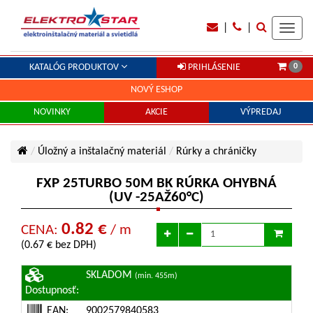
|
|
Toggl
navig
0
KATALÓG PRODUKTOV
PRIHLÁSENIE
NOVÝ ESHOP
NOVINKY
AKCIE
VÝPREDAJ
Úložný a inštalačný materiál
Rúrky a chráničky
FXP 25TURBO 50M BK RÚRKA OHYBNÁ
(UV -25AŽ60°C)
0.82 €
CENA:
/ m
(0.67 € bez DPH)
SKLADOM
(min. 455m)
Dostupnosť:
EAN:
9002579840583