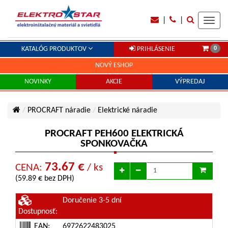
|
|
Toggl
navig
0
KATALÓG PRODUKTOV
PRIHLÁSENIE
NOVÝ ESHOP
NOVINKY
AKCIE
VÝPREDAJ
PROCRAFT náradie
Elektrické náradie
PROCRAFT PEH600 ELEKTRICKÁ
SPONKOVAČKA
73.67 €
CENA:
/ ks
(59.89 € bez DPH)
Doručenie 3-5 dní
Dostupnosť:
EAN:
6972622483025