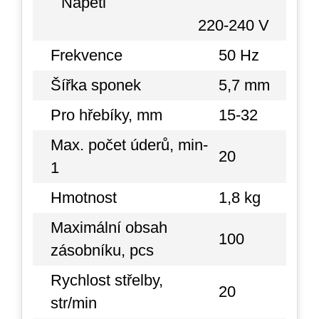
Napeti
220-240 V
Frekvence
50 Hz
Šířka sponek
5,7 mm
Pro hřebíky, mm
15-32
Max. počet úderů, min-
20
1
Hmotnost
1,8 kg
Maximální obsah
100
zásobníku, pcs
Rychlost střelby,
20
str/min