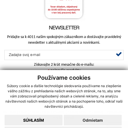
NEWSLETTER
Pridajte sa k 4011 našim spokojným zákazníkom a dostávajte pravidelný
newsletter s aktuálnymi akciami a novinkami.
Získavajte 2 krát mesačne do e-mailu:
•
najnovšie produkty
•
najlepšie akcie
Používame cookies
Súbory cookie a ďalšie technológie sledovania používame na zlepšenie
vášho zážitku z prehliadania našich webových stránok, na to, aby sme
vám zobrazovali prispôsobený obsah a cielené reklamy, na analýzu
DOMOV
|
O SPOLOČNOSTI
|
SLUŽBY
|
ZAUJÍMAVÉ ČLÁNKY
|
návštevnosti našich webových stránok a na pochopenie toho, odkiaľ naši
VEĽKOOBCHOD
|
KONTAKT
návštevníci prichádzajú.
Ako nakupovať
|
Obchodné podmienky
|
Odstúpenie od zmluvy
|
Vyhlásenie
o prístupnosti
SÚHLASÍM
Odmietam