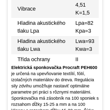
4,51
Vibrace
K=1,5
Hladina akustického
Lpa=82
tlaku Lpa
Kpa=3
Hladina akustického
Lwa=93
tlaku Lwa
Kwa=3
Třída ochrany
II
Elektrická sponkovačka Procraft PEH600
je určená na upevňovanie textílií, fólií,
izolačných materiálov do dreva. Regulácia
sily zdvihu umožňuje nastaviť optimálne
parametre pri práci s rôznymi materiálmi.
Sponkovačka má zásobník na 100 sponiek s
rozsahom dĺžky 15-25 a mm a na 100