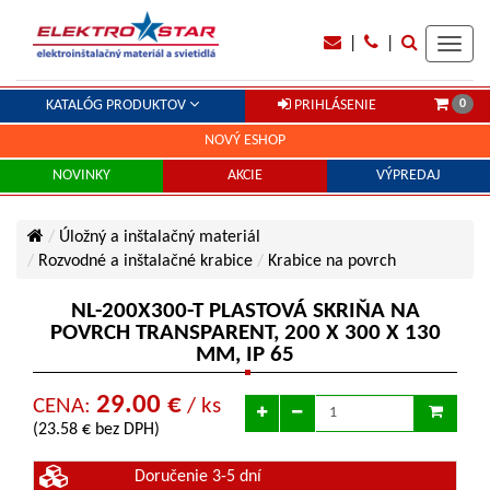
|
|
Toggl
navig
0
KATALÓG PRODUKTOV
PRIHLÁSENIE
NOVÝ ESHOP
NOVINKY
AKCIE
VÝPREDAJ
Úložný a inštalačný materiál
Rozvodné a inštalačné krabice
Krabice na povrch
NL-200X300-T PLASTOVÁ SKRIŇA NA
POVRCH TRANSPARENT, 200 X 300 X 130
MM, IP 65
29.00 €
CENA:
/ ks
(23.58 € bez DPH)
Doručenie 3-5 dní