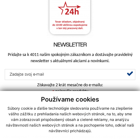
NEWSLETTER
Pridajte sa k 4011 našim spokojným zákazníkom a dostávajte pravidelný
newsletter s aktuálnymi akciami a novinkami.
Získavajte 2 krát mesačne do e-mailu:
•
najnovšie produkty
•
najlepšie akcie
Používame cookies
Súbory cookie a ďalšie technológie sledovania používame na zlepšenie
vášho zážitku z prehliadania našich webových stránok, na to, aby sme
vám zobrazovali prispôsobený obsah a cielené reklamy, na analýzu
DOMOV
|
O SPOLOČNOSTI
|
SLUŽBY
|
ZAUJÍMAVÉ ČLÁNKY
|
návštevnosti našich webových stránok a na pochopenie toho, odkiaľ naši
VEĽKOOBCHOD
|
KONTAKT
návštevníci prichádzajú.
Ako nakupovať
|
Obchodné podmienky
|
Odstúpenie od zmluvy
|
Vyhlásenie