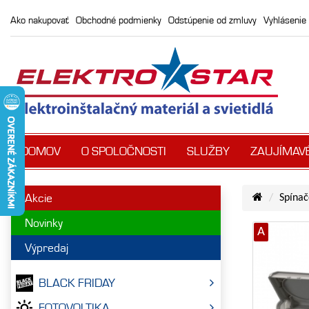
Ako nakupovať
Obchodné podmienky
Odstúpenie od zmluvy
Vyhlásenie 
DOMOV
O SPOLOČNOSTI
SLUŽBY
ZAUJÍMAV
Akcie
Spínač
Novinky
A
Výpredaj
BLACK FRIDAY
FOTOVOLTIKA