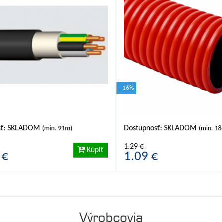
- 16%
sť: SKLADOM
Dostupnosť: SKLADOM
(min. 91m)
(min. 1
1.29 €
Kúpiť
 €
1.09 €
Výrobcovia