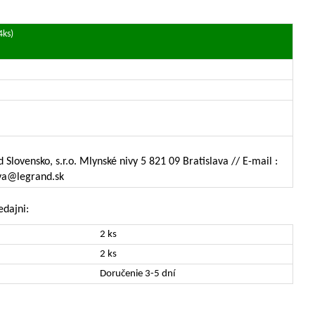
4ks)
 Slovensko, s.r.o. Mlynské nivy 5 821 09 Bratislava // E-mail :
ava@legrand.sk
edajni:
2 ks
2 ks
Doručenie 3-5 dní