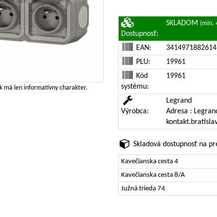
SKLADOM
(min. 
Dostupnosť:
EAN:
3414971882614
PLU:
19961
Kód
19961
systému:
 má len informatívny charakter.
Legrand
Výrobca:
Adresa : Legrand
kontakt.bratisl
Skladová dostupnosť na pr
Kavečianska cesta 4
Kavečianska cesta 8/A
Južná trieda 74