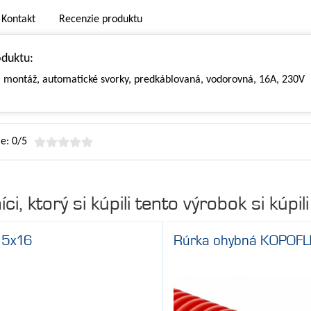
Kontakt
Recenzie produktu
oduktu:
́ montáž, automatické svorky, predkáblovaná, vodorovná, 16A, 230V
e: 0/5
ci, ktorý si kúpili tento výrobok si kúpili 
 5x16
Rúrka ohybná KOPOF