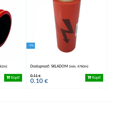
- 9%
Dostupnosť: SKLADOM
862m)
(min. 4760m)
0.11 €
Kúpiť
Kúpiť
0.10 €