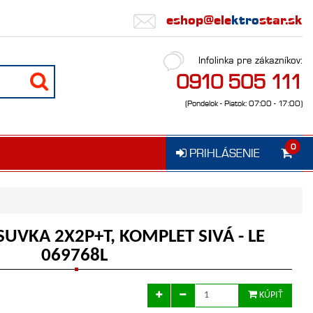
eshop@ele
ktro
star.sk
Infolinka pre zákazníkov:
0910 505 111
(Pondelok - Piatok: 07:00 - 17:00)
0
PRIHLÁSENIE
SUVKA 2X2P+T, KOMPLET SIVÁ - LE
069768L
KÚPIŤ