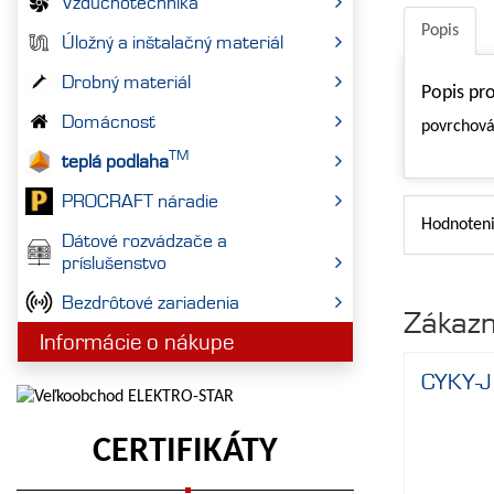
Vzduchotechnika
Popis
Úložný a inštalačný materiál
Drobný materiál
Popis pr
Domácnosť
povrchova
TM
teplá podlaha
PROCRAFT náradie
Hodnoteni
Dátové rozvádzače a
príslušenstvo
Bezdrôtové zariadenia
Zákazní
Informácie o nákupe
CYKY-J
CERTIFIKÁTY