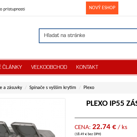
NOVÝ ESHOP
o prístupnosti
É ČLÁNKY
VEĽKOOBCHOD
KONTAKT
e a zásuvky
Spínače s vyšším krytím
Plexo
PLEXO IP55 ZÁ
22.74 €
CENA:
/ ks
(18.49 € bez DPH)