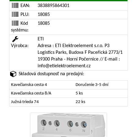
EAN:
3838895864301
PLU:
18085
Kód
18085
systému:
ETI
Výrobca:
Adresa : ETI Elektroelement s.r.o. P3
Logistics Parks, Budova F Paceřická 2773/1
19300 Praha - Horní Počernice // E-mail :
info@etielektroelement.cz
Skladová dostupnosť na predajni:
Kavečianska cesta 4
Doručenie 3-5 dní
Kavečianska cesta 8/A
5 ks
Južná trieda 74
22 ks