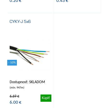
0.20 €
0.43 €
CYKY-J 5x6
- 10%
Dostupnosť: SKLADOM
(min. 947m)
6.69 €
Kúpiť
6.00 €