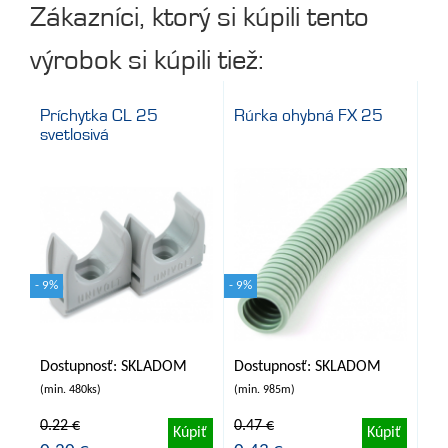
Zákazníci, ktorý si kúpili tento
výrobok si kúpili tiež:
Príchytka CL 25
Rúrka ohybná FX 25
svetlosivá
- 9%
- 9%
Dostupnosť: SKLADOM
Dostupnosť: SKLADOM
(min. 480ks)
(min. 985m)
0.22 €
0.47 €
Kúpiť
Kúpiť