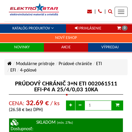
|
|
Toggl
navig
0
KATALÓG PRODUKTOV
PRIHLÁSENIE
NOVÝ ESHOP
NOVINKY
AKCIE
VÝPREDAJ
Modulárne prístroje
Prúdové chrániče
ETI
EFI
4-pólové
PRÚDOVÝ CHRÁNIČ 3+N ETI 002061511
EFI-P4 A 25/4/0,03 10KA
32.69 €
CENA:
/ ks
(26.58 € bez DPH)
SKLADOM
(min. 27ks)
Dostupnosť: